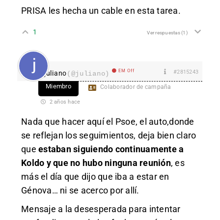
PRISA les hecha un cable en esta tarea.
1
Ver respuestas
(1)
EM Off
#2815243
juliano
(@juliano)
Miembro
Colaborador de campaña
2 años hace
Nada que hacer aquí el Psoe, el auto,donde
se reflejan los seguimientos, deja bien claro
que
estaban siguiendo continuamente a
Koldo y que no hubo ninguna reunión
, es
más el día que dijo que iba a estar en
Génova… ni se acerco por allí.
Mensaje a la desesperada para intentar