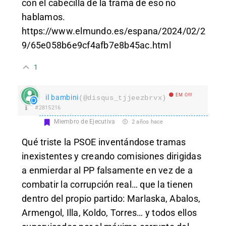
con el cabecilla de la trama de eso no
hablamos.
https://www.elmundo.es/espana/2024/02/2
9/65e058b6e9cf4afb7e8b45ac.html
1
EM Off
il bambini
(@disqus_tjjeezbrvx)
#2815216
Miembro de Ejecutiva
2 años hace
Qué triste la PSOE inventándose tramas
inexistentes y creando comisiones dirigidas
a enmierdar al PP falsamente en vez de a
combatir la corrupción real… que la tienen
dentro del propio partido: Marlaska, Abalos,
Armengol, Illa, Koldo, Torres… y todos ellos