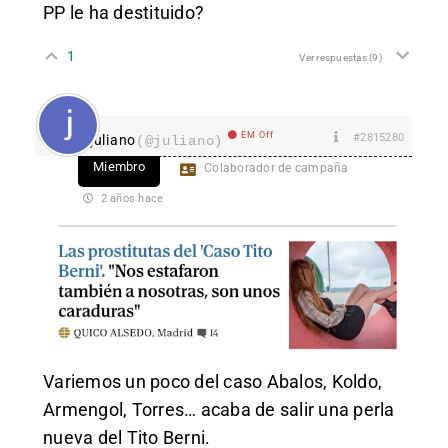
PP le ha destituido?
1
Ver respuestas
(9)
EM Off
#2815280
juliano
(@juliano)
Miembro
Colaborador de campaña
2 años hace
Variemos un poco del caso Abalos, Koldo,
Armengol, Torres… acaba de salir una perla
nueva del Tito Berni.