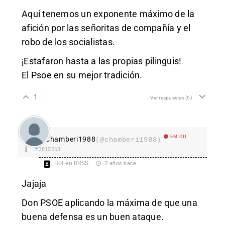
Aquí tenemos un exponente máximo de la
afición por las señoritas de compañía y el
robo de los socialistas.
¡Estafaron hasta a las propias pilinguis!
El Psoe en su mejor tradición.
1
Ver respuestas
(5)
EM Off
Chamberi1988
(@chamberi1988)
#2815263
Bot en RRSS
2 años hace
Jajaja
Don PSOE aplicando la máxima de que una
buena defensa es un buen ataque.