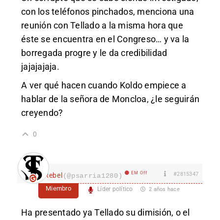
con los teléfonos pinchados, menciona una
reunión con Tellado a la misma hora que
éste se encuentra en el Congreso… y va la
borregada progre y le da credibilidad
jajajajaja.
A ver qué hacen cuando Koldo empiece a
hablar de la señora de Moncloa, ¿le seguirán
creyendo?
0
EM Off
#2815347
Rebel
(@psarria1280)
Miembro
Líder político
2 años hace
Ha presentado ya Tellado su dimisión, o el