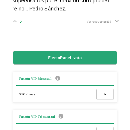
supervisados por el máximo corrupto del
reino… Pedro Sánchez.
6
Ver respuestas
(3)
ElectoPanel: vota
Patrón VIP Mensual
3,5€ al mes
Ir
Patrón VIP Trimestral