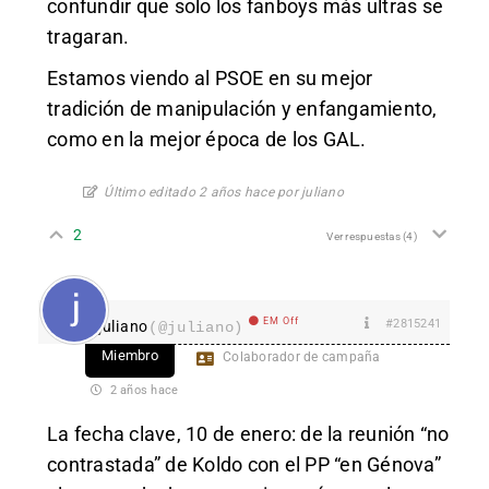
confundir que solo los fanboys más ultras se
tragaran.
Estamos viendo al PSOE en su mejor
tradición de manipulación y enfangamiento,
como en la mejor época de los GAL.
Último editado 2 años hace por juliano
2
Ver respuestas
(4)
EM Off
#2815241
juliano
(@juliano)
Miembro
Colaborador de campaña
2 años hace
La fecha clave, 10 de enero: de la reunión “no
contrastada” de Koldo con el PP “en Génova”