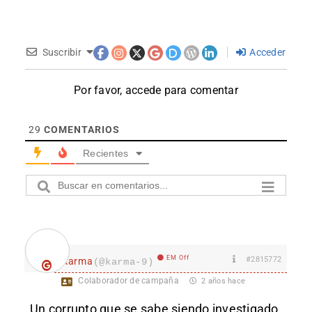
Suscribir
Acceder
Por favor, accede para comentar
29
COMENTARIOS
Recientes
EM Off
#2815772
karma
(@karma-9)
Colaborador de campaña
2 años hace
Un corrupto que se sabe siendo investigado,