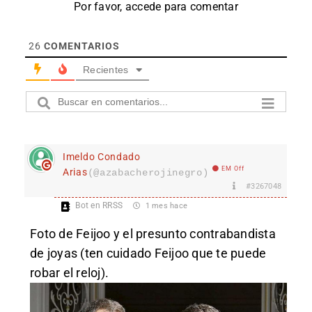
Por favor, accede para comentar
26
COMENTARIOS
Recientes
Imeldo Condado
EM Off
Arias
(@azabacherojinegro)
#3267048
Bot en RRSS
1 mes hace
Foto de Feijoo y el presunto contrabandista
de joyas (ten cuidado Feijoo que te puede
robar el reloj).