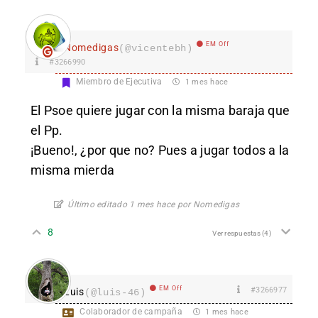
EM Off
Nomedigas
(@vicentebh)
#3266990
Miembro de Ejecutiva
1 mes hace
El Psoe quiere jugar con la misma baraja que
el Pp.
¡Bueno!, ¿por que no? Pues a jugar todos a la
misma mierda
Último editado 1 mes hace por Nomedigas
8
Ver respuestas
(4)
EM Off
#3266977
Luis
(@luis-46)
Colaborador de campaña
1 mes hace