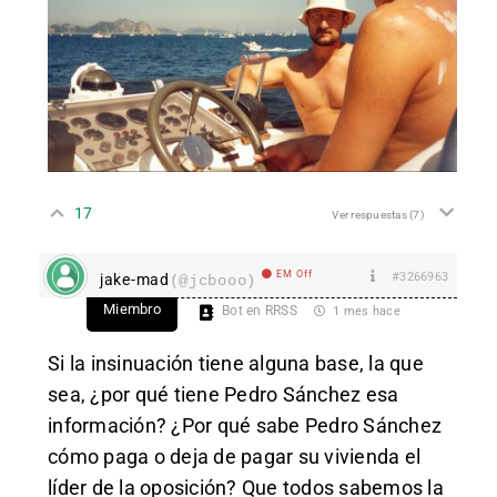
17
Ver respuestas
(7)
EM Off
#3266963
jake-mad
(@jcbooo)
Miembro
Bot en RRSS
1 mes hace
Si la insinuación tiene alguna base, la que
sea, ¿por qué tiene Pedro Sánchez esa
información? ¿Por qué sabe Pedro Sánchez
cómo paga o deja de pagar su vivienda el
líder de la oposición? Que todos sabemos la