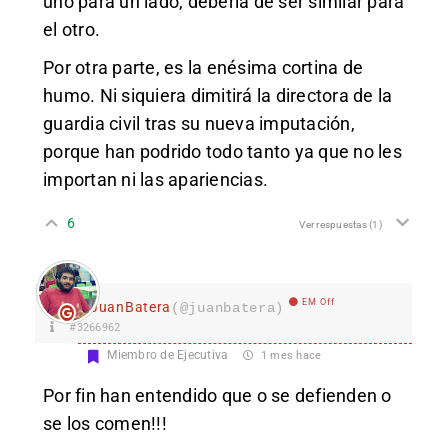
uno para un lado, debería de ser similar para
el otro.
Por otra parte, es la enésima cortina de
humo. Ni siquiera dimitirá la directora de la
guardia civil tras su nueva imputación,
porque han podrido todo tanto ya que no les
importan ni las apariencias.
6
Ver respuestas
(1)
EM Off
JuanBatera
(@juanbatera)
#3266962
Miembro de Ejecutiva
1 mes hace
Por fin han entendido que o se defienden o
se los comen!!!