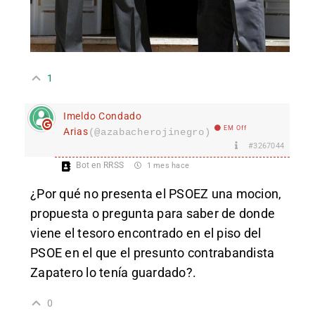
1
Imeldo Condado
EM Off
Arias
(@azabacherojinegro)
#3267044
Bot en RRSS
1 mes hace
¿Por qué no presenta el PSOEZ una mocion,
propuesta o pregunta para saber de donde
viene el tesoro encontrado en el piso del
PSOE en el que el presunto contrabandista
Zapatero lo tenía guardado?.
0