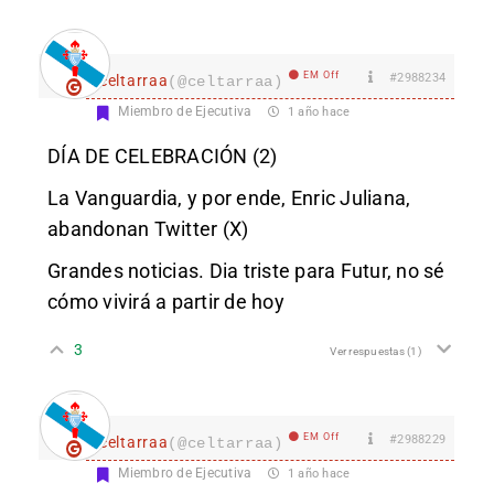
EM Off
#2988234
celtarraa
(@celtarraa)
Miembro de Ejecutiva
1 año hace
DÍA DE CELEBRACIÓN (2)
La Vanguardia, y por ende, Enric Juliana,
abandonan Twitter (X)
Grandes noticias. Dia triste para Futur, no sé
cómo vivirá a partir de hoy
3
Ver respuestas
(1)
EM Off
#2988229
celtarraa
(@celtarraa)
Miembro de Ejecutiva
1 año hace