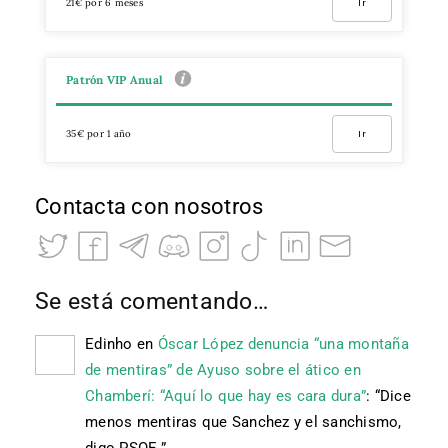
21€ por 6 meses
Ir
Patrón VIP Anual
35€ por 1 año
Ir
Contacta con nosotros
Se está comentando…
Edinho
en
Óscar López denuncia “una montaña
de mentiras” de Ayuso sobre el ático en
Chamberí: “Aquí lo que hay es cara dura”
: “
Dice
menos mentiras que Sanchez y el sanchismo,
digo PSOE.
”