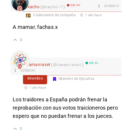
EM Off
#2988472
Nacho
(@nacho-7)
Colaborador de campaña
1 año hace
A mamar, fachas.x
0
EM On
Tamanraset
(@tamanraset)
#2988247
Miembro
Miembro de Ejecutiva
1 año hace
Los traidores a España podrán frenar la
reprobación con sus votos traicioneros pero
espero que no puedan frenar a los jueces.
1