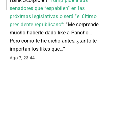
Hank Scorpio
en
Trump pide a sus
senadores que “espabilen” en las
próximas legislativas o será “el último
presidente republicano”
: “
Me sorprende
mucho haberle dado like a Pancho…
Pero como te he dicho antes, ¿tanto te
importan los likes que…
”
Ago 7, 23:44