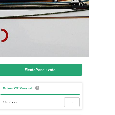
ElectoPanel: vota
Patrón VIP Mensual
3,5€ al mes
Ir