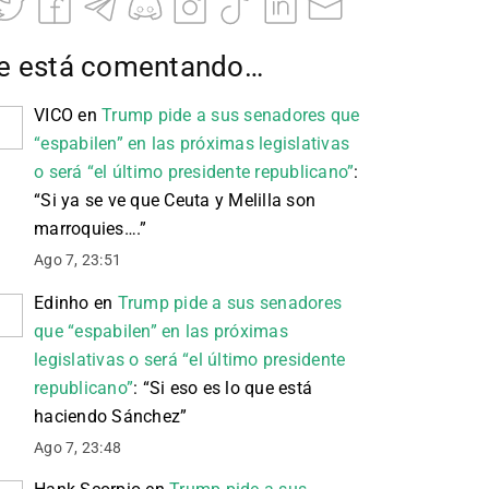
e está comentando…
VICO
en
Trump pide a sus senadores que
“espabilen” en las próximas legislativas
o será “el último presidente republicano”
:
“
Si ya se ve que Ceuta y Melilla son
marroquies….
”
Ago 7, 23:51
Edinho
en
Trump pide a sus senadores
que “espabilen” en las próximas
legislativas o será “el último presidente
republicano”
: “
Si eso es lo que está
haciendo Sánchez
”
Ago 7, 23:48