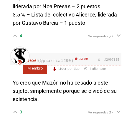
liderada por Noa Presas – 2 puestos
3,5 % – Lista del colectivo Alicerce, liderada
por Gustavo Barcia – 1 puesto
4
Ver respuestas
(7)
EM Off
#2997185
Rebel
(@psarria1280)
Miembro
Líder político
1 año hace
Yo creo que Mazón no ha cesado a este
sujeto, simplemente porque se olvidó de su
existencia.
3
Ver respuestas
(2)