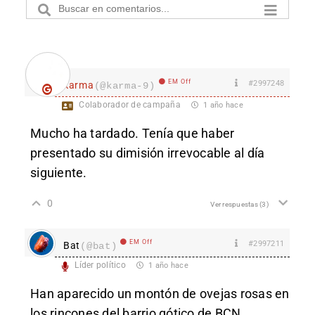
EM Off
#2997248
karma
(@karma-9)
Colaborador de campaña
1 año hace
Mucho ha tardado. Tenía que haber
presentado su dimisión irrevocable al día
siguiente.
0
Ver respuestas
(3)
EM Off
#2997211
Bat
(@bat)
Líder político
1 año hace
Han aparecido un montón de ovejas rosas en
los rincones del barrio gótico de BCN.