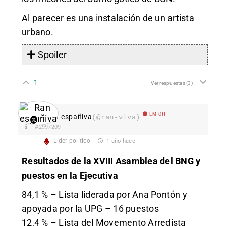
Al parecer es una instalación de un artista
urbano.
Spoiler
1
Ver respuestas
(3)
EM Off
Ran españiva
(@ran-viva)
#2997209
Líder político
1 año hace
Resultados de la XVIII Asamblea del BNG y
puestos en la Ejecutiva
84,1 % – Lista liderada por Ana Pontón y
apoyada por la UPG – 16 puestos
12,4 % – Lista del Movemento Arredista