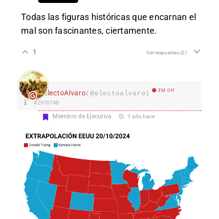
Todas las figuras históricas que encarnan el
mal son fascinantes, ciertamente.
1
Ver respuestas
(2)
EM Off
electoAlvaro
(@electoalvaro)
#2970748
Miembro de Ejecutiva
1 año hace