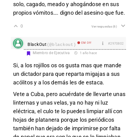
solo, cagado, meado y ahogándose en sus
propios vómitos…. digno del asesino que fue.
0
Ver respuestas
(6)
EM Off
#2970802
BlackOut
(@blackout)
Miembro de Ejecutiva
1 año hace
Si, a los rojillos os os gusta mas que mande
un dictador para que reparta migajas a sus
acólitos y a los demás les de estaca.
Vete a Cuba, pero acuérdate de llevarte unas
linternas y unas velas, ya no hay ni luz
eléctrica, el culo te lo puedes limpiar allí con
hojas de platanera porque los periódicos
también han dejado de imprimirse por falta
de papel que era con lo que se lo limpiaban