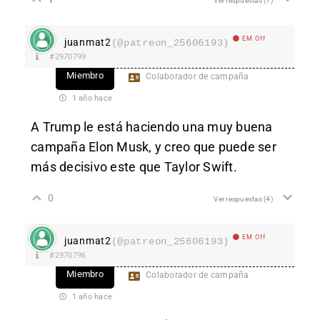
Ver respuestas
(1)
EM Off
juanmat2
(@patreon_25606193)
#2970799
Miembro
Colaborador de campaña
1 año hace
A Trump le está haciendo una muy buena
campaña Elon Musk, y creo que puede ser
más decisivo este que Taylor Swift.
0
Ver respuestas
(4)
EM Off
juanmat2
(@patreon_25606193)
#2970796
Miembro
Colaborador de campaña
1 año hace