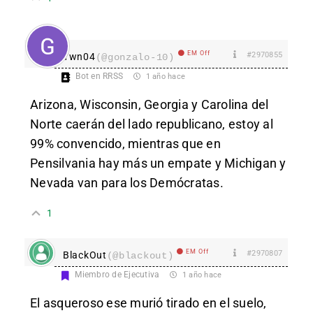
EM Off
#2970855
Ywn04
(@gonzalo-10)
Bot en RRSS
1 año hace
Arizona, Wisconsin, Georgia y Carolina del
Norte caerán del lado republicano, estoy al
99% convencido, mientras que en
Pensilvania hay más un empate y Michigan y
Nevada van para los Demócratas.
1
EM Off
#2970807
BlackOut
(@blackout)
Miembro de Ejecutiva
1 año hace
El asqueroso ese murió tirado en el suelo,