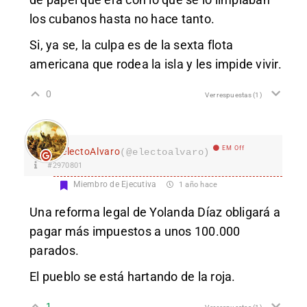
los cubanos hasta no hace tanto.
Si, ya se, la culpa es de la sexta flota
americana que rodea la isla y les impide vivir.
0
Ver respuestas
(1)
EM Off
electoAlvaro
(@electoalvaro)
#2970801
Miembro de Ejecutiva
1 año hace
Una reforma legal de Yolanda Díaz obligará a
pagar más impuestos a unos 100.000
parados.
El pueblo se está hartando de la roja.
1