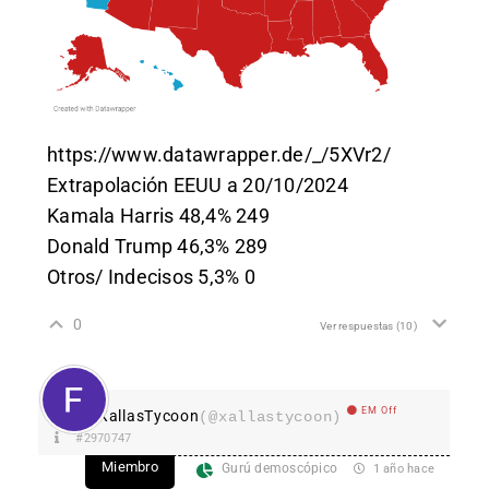
https://www.datawrapper.de/_/5XVr2/
Extrapolación EEUU a 20/10/2024
Kamala Harris 48,4% 249
Donald Trump 46,3% 289
Otros/ Indecisos 5,3% 0
0
Ver respuestas
(10)
EM Off
XallasTycoon
(@xallastycoon)
#2970747
Miembro
Gurú demoscópico
1 año hace