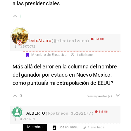
a las presidenciales.
1
EM Off
electoAlvaro
(@electoalvaro)
#2970772
Miembro de Ejecutiva
1 año hace
Más allá del error en la columna del nombre
del ganador por estado en Nuevo Mexico,
como puntuaís mi extrapolación de EEUU?
0
Ver respuestas
(2)
EM Off
ALBERTO
(@patreon_35202177)
#2970769
Miembro
Bot en RRSS
1 año hace