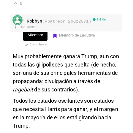
0
EM On
Robbyn
(@patreon_26022871)
#2970889
Miembro
Miembro de Ejecutiva
1 año hace
Muy probablemente ganará Trump, aun con
todas las gilipolleces que suelta (de hecho,
son una de sus principales herramientas de
propaganda: divulgación a través del
ragebait
de sus contrarios).
Todos los estados oscilantes son estados
que necesita Harris para ganar, y el margen
en la mayoría de ellos está girando hacia
Trump.