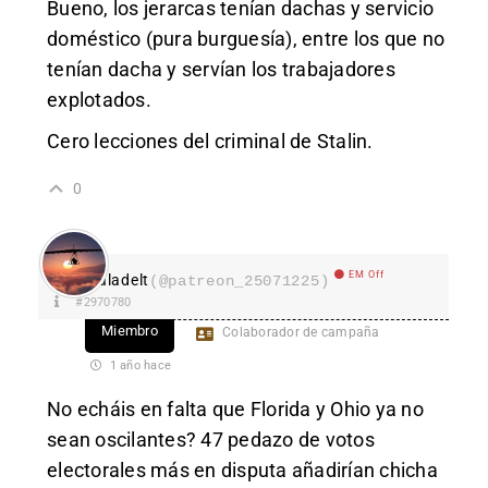
Bueno, los jerarcas tenían dachas y servicio
doméstico (pura burguesía), entre los que no
tenían dacha y servían los trabajadores
explotados.
Cero lecciones del criminal de Stalin.
0
EM Off
aladelt
(@patreon_25071225)
#2970780
Miembro
Colaborador de campaña
1 año hace
No echáis en falta que Florida y Ohio ya no
sean oscilantes? 47 pedazo de votos
electorales más en disputa añadirían chicha