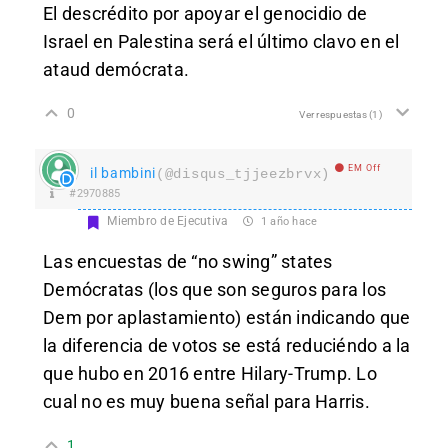
El descrédito por apoyar el genocidio de
Israel en Palestina será el último clavo en el
ataud demócrata.
0
Ver respuestas
(1)
EM Off
il bambini
(@disqus_tjjeezbrvx)
#2970885
Miembro de Ejecutiva
1 año hace
Las encuestas de “no swing” states
Demócratas (los que son seguros para los
Dem por aplastamiento) están indicando que
la diferencia de votos se está reduciéndo a la
que hubo en 2016 entre Hilary-Trump. Lo
cual no es muy buena señal para Harris.
1