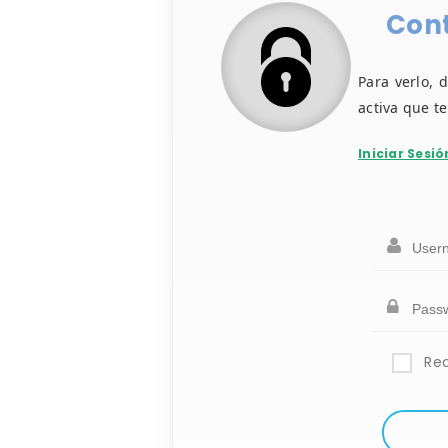
Cont
Para verlo, 
activa que t
Iniciar Sesió
Re