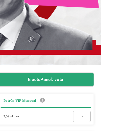
ElectoPanel: vota
Patrón VIP Mensual
3,5€ al mes
Ir