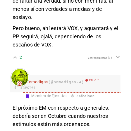
de faltar a la verdad, si no con mentiras, al
menos sí con verdades a medias y de
soslayo.
Pero bueno, ahí estará VOX, y aguantará y el
PP seguirá, ojalá, dependiendo de los
escaños de VOX.
2
Ver respuestas
(3)
EM Off
nomedigas
(@nomedigas-4)
#2897964
Miembro de Ejecutiva
2 años hace
El próximo EM con respecto a generales,
debería ser en Octubre cuando nuestros
estímulos están más ordenados.