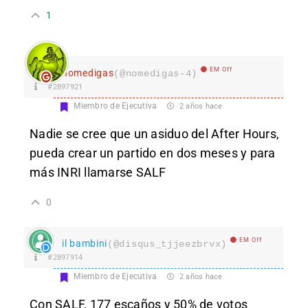
1
EM Off
nomedigas
(@nomedigas-4)
#2897921
Miembro de Ejecutiva
2 años hace
Nadie se cree que un asiduo del
After Hours,
pueda crear un partido en dos meses y para
más INRI llamarse SALF
0
EM Off
il bambini
(@disqus_tjjeezbrvx)
#2897914
Miembro de Ejecutiva
2 años hace
Con SALF, 177 escaños y 50% de
votos