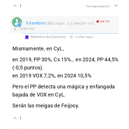
1
Ver respuestas
(2)
EM Off
il bambini
(@disqus_tjjeezbrvx)
#2897982
Miembro de Ejecutiva
2 años hace
Mismamente, en CyL,
en 2019, PP 30%, Cs 15%… en 2024, PP 44,5%
(-0,5 puntos).
en 2019 VOX 7,2%, en 2024 10,5%
Pero el PP detecta una mágica y enfangada
bajada de VOX en CyL.
Serán las meigas de Feijooy.
1