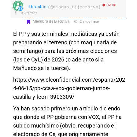
EM Off
il bambini
(@disqus_tjjeezbrvx)
#2897979
Miembro de Ejecutiva
2 años hace
El PP y sus terminales mediáticas ya están
preparando el terreno (con maquinaria de
semi fango) para las próximas elecciones
(las de CyL) de 2026 (o adelanto si a
Mañueco se le tuerce).
https://www.elconfidencial.com/espana/202
4-06-15/pp-ccaa-vox-gobiernan-juntos-
castilla-y-leon_3903309/
Ya han sacado primero un artículo diciendo
que donde el PP gobierna con VOX, el PP ha
subido muchísimo (obvio, recuperando el
electorado de Cs, que originariamente