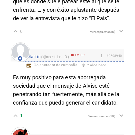
que es donde suele patear este al que se le
enfrenta…… y con éxito aplastante después
de ver la entrevista que le hizo “El Pais”.
0
Ver respuestas
(5)
EM Off
#2898940
Martin
(@martin-3)
Colaborador de campaña
2 años hace
Es muy positivo para esta aborregada
sociedad que el mensaje de Alvise esté
penetrando tan fuertemente, más allá de la
confianza que pueda generar el candidato.
1
Ver respuestas
(19)