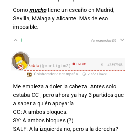
Como
mucho
tiene un escaño en Madrid,
Sevilla, Málaga y Alicante. Más de eso
imposible.
1
Ver respuestas
(5)
EM Off
#2897983
Pablo
(@cortigim2)
Colaborador de campaña
2 años hace
Me empieza a doler la cabeza. Antes solo
estaba CC , pero ahora ya hay 3 partidos que
a saber a quién apoyaría.
CC: A ambos bloques.
SY: A ambos bloques (?)
SALF: A la izquierda no, pero a la derecha?