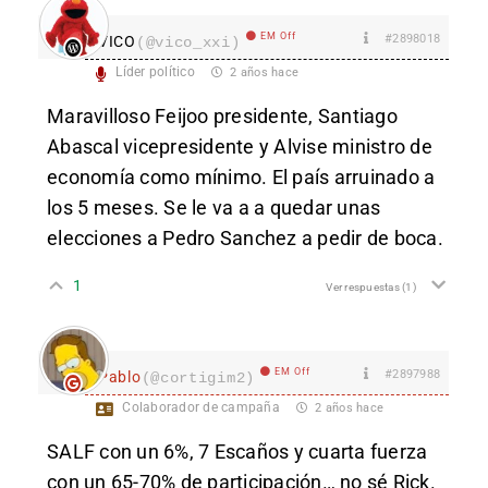
EM Off
#2898018
VICO
(@vico_xxi)
Líder político
2 años hace
Maravilloso Feijoo presidente, Santiago
Abascal vicepresidente y Alvise ministro de
economía como mínimo. El país arruinado a
los 5 meses. Se le va a a quedar unas
elecciones a Pedro Sanchez a pedir de boca.
1
Ver respuestas
(1)
EM Off
#2897988
Pablo
(@cortigim2)
Colaborador de campaña
2 años hace
SALF con un 6%, 7 Escaños y cuarta fuerza
con un 65-70% de participación… no sé Rick.