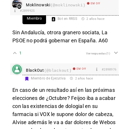
EM Off
Moklinowski
(@moklinowski)
#2899925
Miembro
Bot en RRSS
2 años hace
Sin Andalucía, otrora granero sociata, La
PSOE no podrá gobernar en España. A60
1
Ver respuestas
(1)
EM Off
#2898976
BlackOut
(@blackout)
Miembro de Ejecutiva
2 años hace
En caso de un resultado así en las próximas
elecciones de ¿Octubre? Feijoo iba a acabar
con las existencias de dologial en su
farmacia si VOX le supone dolor de cabeza,
Alvise además le va a dar dolores de Webos