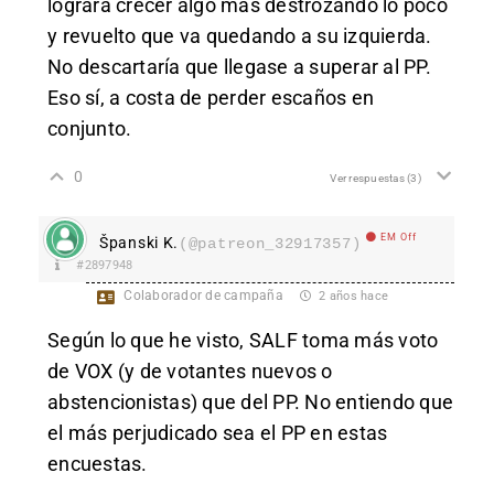
logrará crecer algo más destrozando lo poco
y revuelto que va quedando a su izquierda.
No descartaría que llegase a superar al PP.
Eso sí, a costa de perder escaños en
conjunto.
0
Ver respuestas
(3)
EM Off
Španski K.
(@patreon_32917357)
#2897948
Colaborador de campaña
2 años hace
Según lo que he visto, SALF toma más voto
de VOX (y de votantes nuevos o
abstencionistas) que del PP. No entiendo que
el más perjudicado sea el PP en estas
encuestas.