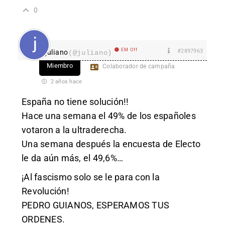
0
EM Off
#2897963
juliano
(@juliano)
Miembro
Colaborador de campaña
2 años hace
España no tiene solución!!
Hace una semana el 49% de los españoles
votaron a la ultraderecha.
Una semana después la encuesta de Electo
le da aún más, el 49,6%…
¡Al fascismo solo se le para con la
Revolución!
PEDRO GUIANOS, ESPERAMOS TUS
ORDENES.