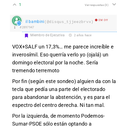
1
Ver respuestas
(3)
EM Off
il bambini
(@disqus_tjjeezbrvx)
#2897947
Miembro de Ejecutiva
2 años hace
VOX+SALF un 17,3%… me parece increíble e
inverosímil. Eso querría verlo yo (ojalá) un
domingo electoral por la noche. Sería
tremendo terremoto
Por fin (según este sondeo) alguien da con la
tecla que pedía una parte del electorado
para abandonar la abstención, y es para el
espectro del centro derecha. Ni tan mal.
Por la izquierda, de momento Podemos-
Sumar-PSOE sólo están optando a