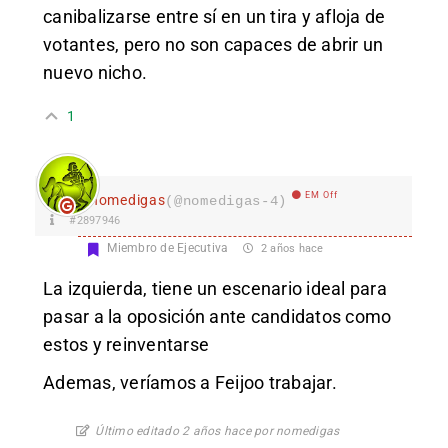
canibalizarse entre sí en un tira y afloja de
votantes, pero no son capaces de abrir un
nuevo nicho.
1
EM Off
nomedigas
(@nomedigas-4)
#2897946
Miembro de Ejecutiva
2 años hace
La izquierda, tiene un escenario ideal para
pasar a la oposición ante candidatos como
estos y reinventarse
Ademas, veríamos a Feijoo trabajar.
Último editado 2 años hace por nomedigas