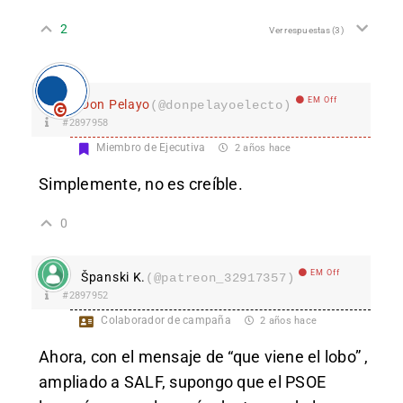
2
Ver respuestas
(3)
EM Off
Don Pelayo
(@donpelayoelecto)
#2897958
Miembro de Ejecutiva
2 años hace
Simplemente, no es creíble.
0
EM Off
Španski K.
(@patreon_32917357)
#2897952
Colaborador de campaña
2 años hace
Ahora, con el mensaje de “que viene el lobo” ,
ampliado a SALF, supongo que el PSOE