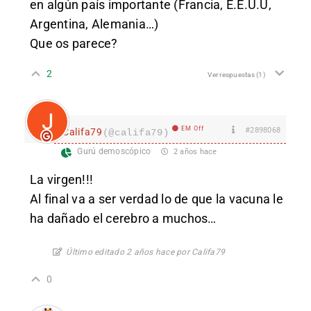
en algún país importante (Francia, E.E.U.U,
Argentina, Alemania…)
Que os parece?
2
Ver respuestas
(1)
EM Off
#2898068
Califa79
(@califa79)
Gurú demoscópico
2 años hace
La virgen!!!
Al final va a ser verdad lo de que la vacuna le
ha dañado el cerebro a muchos…
Último editado 2 años hace por Califa79
0