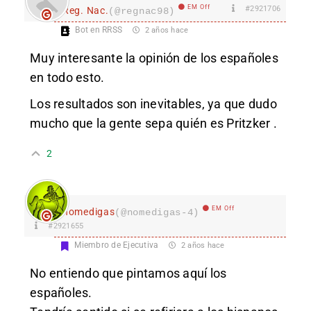
EM Off
#2921706
Reg. Nac.
(@regnac98)
Bot en RRSS
2 años hace
Muy interesante la opinión de los españoles
en todo esto.
Los resultados son inevitables, ya que dudo
mucho que la gente sepa quién es Pritzker .
2
EM Off
nomedigas
(@nomedigas-4)
#2921655
Miembro de Ejecutiva
2 años hace
No entiendo que pintamos aquí los
españoles.