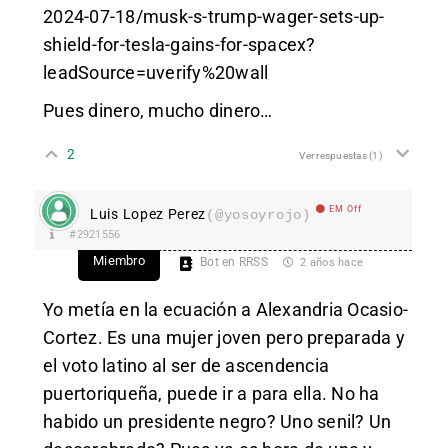
2024-07-18/musk-s-trump-wager-sets-up-
shield-for-tesla-gains-for-spacex?
leadSource=uverify%20wall
Pues dinero, mucho dinero…
2
Ver respuestas
(1)
EM Off
Luis Lopez Perez
(@yosoyrojo)
#2921556
Miembro
Bot en RRSS
2 años hace
Yo metía en la ecuación a Alexandria Ocasio-
Cortez. Es una mujer joven pero preparada y
el voto latino al ser de ascendencia
puertoriqueña, puede ir a para ella. No ha
habido un presidente negro? Uno senil? Un