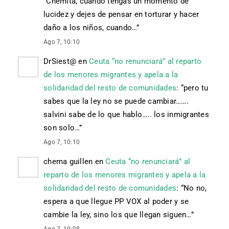
“
Chemita, cuando tengas un momento de
lucidez y dejes de pensar en torturar y hacer
daño a los niños, cuando…
”
Ago 7, 10:10
DrSiest@
en
Ceuta “no renunciará” al reparto
de los menores migrantes y apela a la
solidaridad del resto de comunidades
: “
pero tu
sabes que la ley no se puede cambiar…….
salvini sabe de lo que hablo….. los inmigrantes
son solo…
”
Ago 7, 10:10
chema guillen
en
Ceuta “no renunciará” al
reparto de los menores migrantes y apela a la
solidaridad del resto de comunidades
: “
No no,
espera a que llegue PP VOX al poder y se
cambie la ley, sino los que llegan siguen…
”