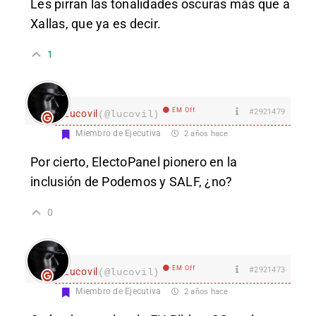
Les pirran las tonalidades oscuras más que a
Xallas, que ya es decir.
1
EM Off
#2921479
Lucovil
(@lucovil)
Miembro de Ejecutiva
2 años hace
Por cierto, ElectoPanel pionero en la
inclusión de Podemos y SALF, ¿no?
0
EM Off
#2921473
Lucovil
(@lucovil)
Miembro de Ejecutiva
2 años hace