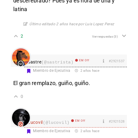
descerebrado? Pues ya es hora de una y
latina
Último editado 2 años hace por Luis Lopez Perez
2
Ver respuestas
(3)
EM Off
#2921537
Sastre
(@sastrista)
Miembro de Ejecutiva
2 años hace
El gran remplazo, guiño, guiño.
0
EM Off
#2921528
Lucovil
(@lucovil)
Miembro de Ejecutiva
2 años hace