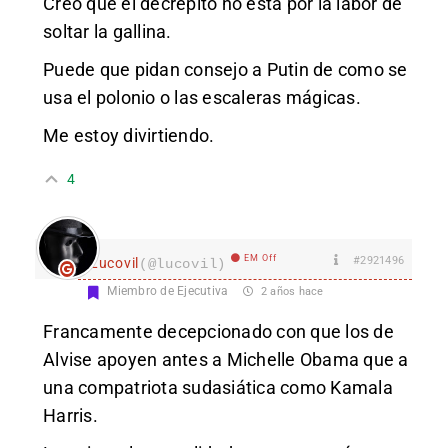
Creo que el decrépito no está por la labor de
soltar la gallina.
Puede que pidan consejo a Putin de como se
usa el polonio o las escaleras mágicas.
Me estoy divirtiendo.
4
EM Off
#2921496
Lucovil
(@lucovil)
Miembro de Ejecutiva
2 años hace
Francamente decepcionado con que los de
Alvise apoyen antes a Michelle Obama que a
una compatriota sudasiática como Kamala
Harris.