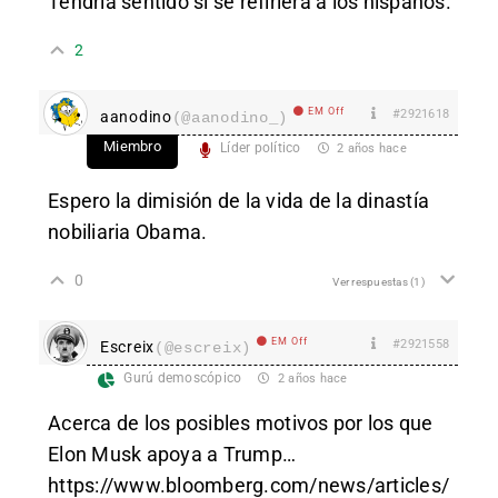
Tendría sentido si se refiriera a los hispanos.
2
EM Off
#2921618
aanodino
(@aanodino_)
Miembro
Líder político
2 años hace
Espero la dimisión de la vida de la dinastía
nobiliaria Obama.
0
Ver respuestas
(1)
EM Off
#2921558
Escreix
(@escreix)
Gurú demoscópico
2 años hace
Acerca de los posibles motivos por los que
Elon Musk apoya a Trump…
https://www.bloomberg.com/news/articles/