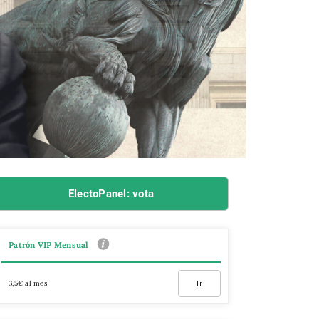
ElectoPanel: vota
Patrón VIP Mensual
3,5€ al mes
Ir