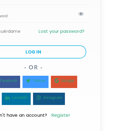
Lost your password?
cuérdame
- OR -
Facebook
Twitter
Google
LinkedIn
Instagram
n't have an account?
Register