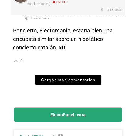
EM Off
moderado)
#1313631
6 años hace
Por cierto, Electomanía, estaría bien una
encuesta similar sobre un hipotético
concierto catalán. xD
0
Cargar más comentarios
ElectoPanel: vota