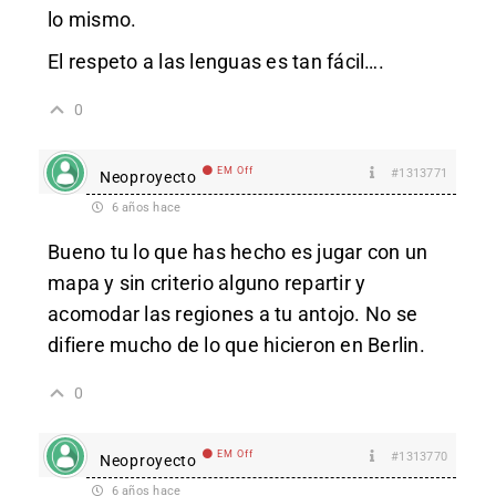
lo mismo.
El respeto a las lenguas es tan fácil….
0
EM Off
#1313771
Neoproyecto
6 años hace
Bueno tu lo que has hecho es jugar con un
mapa y sin criterio alguno repartir y
acomodar las regiones a tu antojo. No se
difiere mucho de lo que hicieron en Berlin.
0
EM Off
#1313770
Neoproyecto
6 años hace