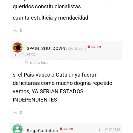
queridos constitucionalistas
cuanta estulticia y mendacidad
0
EM Off
SPAIN_SHUTDOWN
(@sebis)
#1314722
6 años hace
si el Pais Vasco o Catalunya fueran
deficitarias como mucho dogma repetido
vemos, YA SERIAN ESTADOS
INDEPENDIENTES
0
EM Off
#1314423
SisgaCantabria