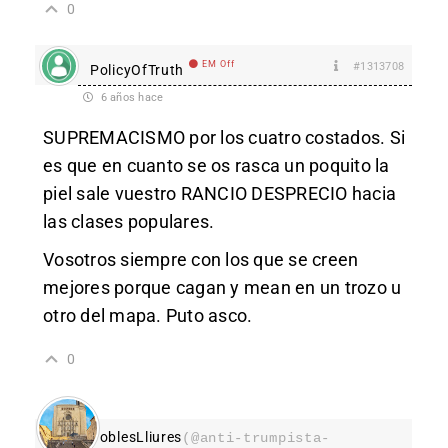
0
EM Off
#1313708
PolicyOfTruth
6 años hace
SUPREMACISMO por los cuatro costados. Si
es que en cuanto se os rasca un poquito la
piel sale vuestro RANCIO DESPRECIO hacia
las clases populares.
Vosotros siempre con los que se creen
mejores porque cagan y mean en un trozo u
otro del mapa. Puto asco.
0
PoblesLliures
(@anti-trumpista-