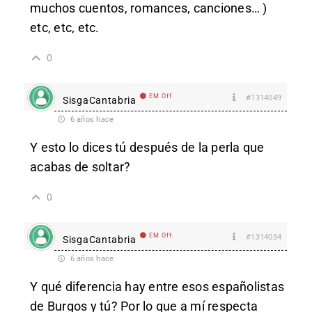
muchos cuentos, romances, canciones… )
etc, etc, etc.
0
EM Off
#1314049
SisgaCantabria
6 años hace
Y esto lo dices tú después de la perla que
acabas de soltar?
0
EM Off
#1314034
SisgaCantabria
6 años hace
Y qué diferencia hay entre esos españolistas
de Burgos y tú? Por lo que a mí respecta