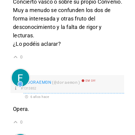
Concierto vasco o sobre su propio Convenio.
Muy a menudo se confunden los dos de
forma interesada y otras fruto del
desconocimiento y la falta de rigor y
lecturas.
¿Lo podéis aclarar?
0
EM Off
DORAEM0N
(@doraemon)
#1313852
6 años hace
Opera.
0