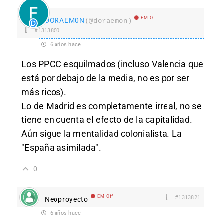
EM Off
DORAEM0N
(@doraemon)
#1313850
6 años hace
Los PPCC esquilmados (incluso Valencia que
está por debajo de la media, no es por ser
más ricos).
Lo de Madrid es completamente irreal, no se
tiene en cuenta el efecto de la capitalidad.
Aún sigue la mentalidad colonialista. La
"España asimilada".
0
EM Off
#1313821
Neoproyecto
6 años hace