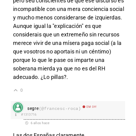
pero sed conscientes de que ese discurso es
incompatible con una mera conciencia social
y mucho menos considerarse de izquierdas.
Aunque igual la "explicación" es que
considerais que un extremeño sin recursos
merece vivir de una mísera paga social (a la
que vosotros no aportais ni un céntimo)
porque lo que le pase os imparte una
soberana mierda ya que no es del RH
adecuado. ¿Lo pillas?.
0
EM Off
segre
(@francesc-roca)
#1313716
6 años hace
Las dos Españas claramente.