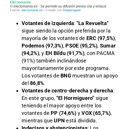
Votantes de izquierda
:
"La Revuelta"
sigue siendo la opción preferida por la
mayoría de los votantes de
ERC (97,5%)
,
Podemos (97,3%)
,
PSOE (95,2%)
,
Sumar
(94,2%)
, y
EH Bildu (91,7%)
, con PACMA
(91%) también inclinándose
mayoritariamente por este programa.
Los votantes de
BNG
muestran un apoyo
del
86,8%
.
Votantes de centro-derecha y derecha
:
En este grupo,
"El Hormiguero"
sigue
teniendo el mayor apoyo entre los
votantes de
PP (74,6%)
y
VOX (65,7%)
,
mientras que
UPN
está dividida.
Indecisos y abstencionistas
: Los