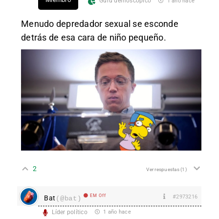
Gurú demoscópico
1 año hace
Menudo depredador sexual se esconde
detrás de esa cara de niño pequeño.
2
Ver respuestas
(1)
EM Off
#2973216
Bat
(@bat)
Líder político
1 año hace