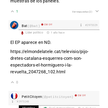
muestras de los paneles.
1
Ver respuestas
(2)
EM Off
#2973329
Bat
(@bat)
Líder político
1 año hace
El EP aparece en ND.
https://elmondelatele.cat/televisio/pijo-
dretes-catalana-esquerres-com-son-
espectadors-el-hormiguero-i-la-
revuelta_2047268_102.html
0
EM Off
PetitCitoyen
(@petitcitoyen)
#2973248
Miembro