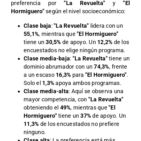
preferencia por
"La Revuelta"
y
"El
Hormiguero"
según el nivel socioeconómico:
Clase baja
:
"La Revuelta"
lidera con un
55,1%
, mientras que
"El Hormiguero"
tiene un
30,5%
de apoyo. Un
12,2%
de los
encuestados no elige ningún programa.
Clase media-baja
:
"La Revuelta"
tiene un
dominio abrumador con un
74,3%
, frente
a un escaso
16,3%
para
"El Hormiguero"
.
Solo el
1,3%
apoya ambos programas.
Clase media-alta
: Aquí se observa una
mayor competencia, con
"La Revuelta"
obteniendo el
49%
, mientras que
"El
Hormiguero"
tiene un
37%
de apoyo. Un
11,3%
de los encuestados no prefiere
ninguno.
Clase alta
: La preferencia está más