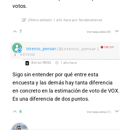
votos.
Último editado 1 año hace por fanderubianes
7
Ver respuestas
(8)
EM Off
Intento_pensar
(@intento_pensar)
#3112103
Bot en RRSS
1 año hace
Sigo sin entender por qué entre esta
encuesta y las demás hay tanta diferencia
en concreto en la estimación de voto de VOX.
Es una diferencia de dos puntos.
6
Ver respuestas
(1)