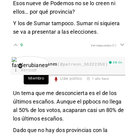
Esos nueve de Podemos no se lo creen ni
ellos… por qué provincia?
Y los de Sumar tampoco. Sumar ni siquiera
se va a presentar a las elecciones.
9
Ver respuestas
(1)
EM On
fanderubianes
(@patreon_36222350)
#3112320
Miembro
Líder político
1 año hace
Un tema que me desconcierta es el de los
últimos escaños. Aunque el ppbocs no llega
al 50% de los votos, acaparan casi un 80% de
los últimos escaños.
Dado que no hay dos provincias con la