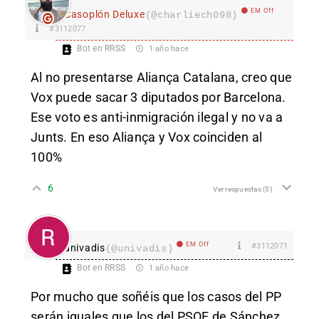
EM Off
Casoplón Deluxe
(@charliech098)
#3112077
Bot en RRSS
1 año hace
Al no presentarse Aliança Catalana, creo que
Vox puede sacar 3 diputados por Barcelona.
Ese voto es anti-inmigración ilegal y no va a
Junts. En eso Aliança y Vox coinciden al
100%
6
Ver respuestas
(5)
EM Off
#3112071
univadis
(@univadis)
Bot en RRSS
1 año hace
Por mucho que soñéis que los casos del PP
serán iguales que los del PSOE de Sánchez,