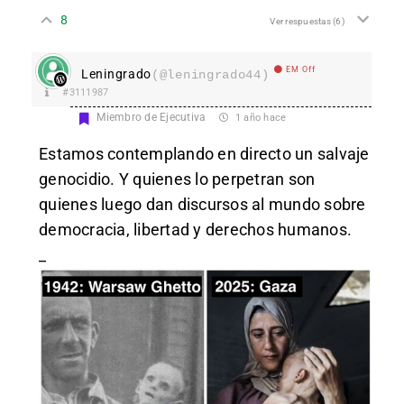
8
Ver respuestas
(6)
EM Off
Leningrado
(@leningrado44)
#3111987
Miembro de Ejecutiva
1 año hace
Estamos contemplando en directo un salvaje
genocidio. Y quienes lo perpetran son
quienes luego dan discursos al mundo sobre
democracia, libertad y derechos humanos.
_