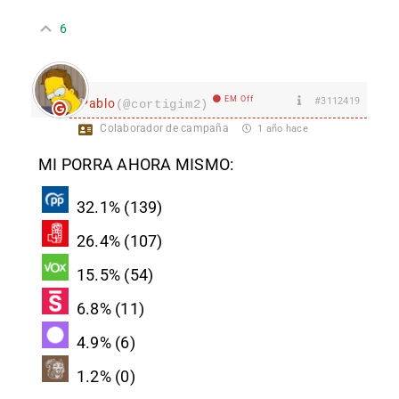
6
EM Off
#3112419
Pablo
(@cortigim2)
Colaborador de campaña
1 año hace
MI PORRA AHORA MISMO:
32.1% (139)
26.4% (107)
15.5% (54)
6.8% (11)
4.9% (6)
1.2% (0)