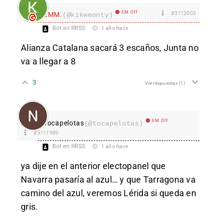
EM Off
#3112003
EMM.
(@kikemonty)
Bot en RRSS
1 año hace
Alianza Catalana sacará 3 escaños, Junta no
va a llegar a 8
3
Ver respuestas
(1)
EM Off
Tocapelotas
(@tocapelotas)
#3111989
Bot en RRSS
1 año hace
ya dije en el anterior electopanel que
Navarra pasaría al azul… y que Tarragona va
camino del azul, veremos Lérida si queda en
gris.