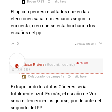
Bot en RRSS
1 año hace
El pp con peores resultados que en las
elecciones saca mas escaños segun la
encuesta, creo que se esta hinchando los
escaños del pp
0
Ver respuestas
(1)
EM Off
Riaxo Riviera
(@cddmt-cddmt)
#3112539
Colaborador de campaña
1 año hace
Ex
trapolando los datos Cáceres sería
totalmente azul. Es más, el escaño de Vox
seria el tercero en asignarse, por delante del
segundo del PP.