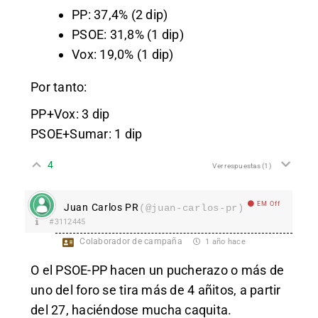
PP: 37,4% (2 dip)
PSOE: 31,8% (1 dip)
Vox: 19,0% (1 dip)
Por tanto:
PP+Vox: 3 dip
PSOE+Sumar: 1 dip
4
Ver respuestas
(1)
EM Off
Juan Carlos PR
(@juan-carlos-pr)
#3112445
Colaborador de campaña
1 año hace
O el PSOE-PP hacen un pucherazo o más de
uno del foro se tira más de 4 añitos, a partir
del 27, haciéndose mucha caquita.