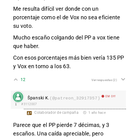
Me resulta difícil ver donde con un
porcentaje como el de Vox no sea eficiente
su voto.
Mucho escaño colgando del PP a vox tiene
que haber.
Con esos porcentajes más bien vería 135 PP
y Vox en torno a los 63.
12
Ver respuestas
(2)
EM Off
Španski K.
(@patreon_32917357)
#3112007
Colaborador de campaña
1 año hace
Parece que el PP pierde 7 décimas, y 3
escaños. Una caída apreciable, pero