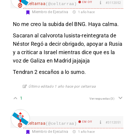
EM Off
#3112052
celtarraa
(@celtarraa)
Miembro de Ejecutiva
1 año hace
No me creo la subida del BNG. Haya calma.
Sacaran al calvorota lusista-reintegrata de
Néstor Regó a decir obrigado, apoyar a Rusia
y a criticar a Israel mientras dice que es la
voz de Galiza en Madrid jajajaja
Tendran 2 escaños a lo sumo.
Último editado 1 año hace por celtarraa
1
Ver respuestas
(3)
EM Off
#3112051
celtarraa
(@celtarraa)
Miembro de Ejecutiva
1 año hace