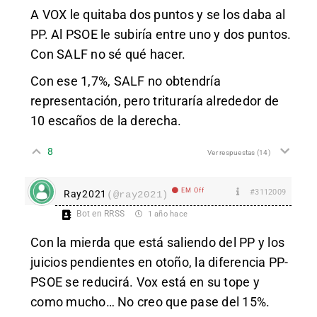
A VOX le quitaba dos puntos y se los daba al
PP. Al PSOE le subiría entre uno y dos puntos.
Con SALF no sé qué hacer.
Con ese 1,7%, SALF no obtendría
representación, pero trituraría alrededor de
10 escaños de la derecha.
8
Ver respuestas
(14)
EM Off
#3112009
Ray2021
(@ray2021)
Bot en RRSS
1 año hace
Con la mierda que está saliendo del PP y los
juicios pendientes en otoño, la diferencia PP-
PSOE se reducirá. Vox está en su tope y
como mucho… No creo que pase del 15%.