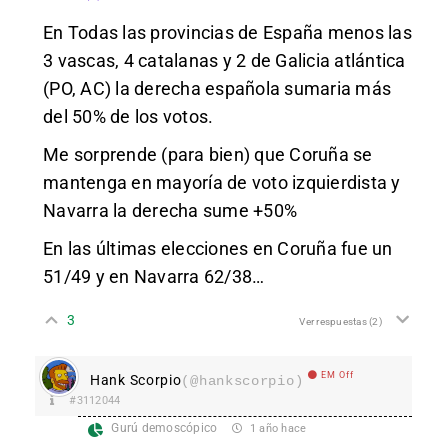
En Todas las provincias de España menos las
3 vascas, 4 catalanas y 2 de Galicia atlántica
(PO, AC) la derecha española sumaria más
del 50% de los votos.
Me sorprende (para bien) que Coruña se
mantenga en mayoría de voto izquierdista y
Navarra la derecha sume +50%
En las últimas elecciones en Coruña fue un
51/49 y en Navarra 62/38…
3
Ver respuestas
(2)
EM Off
Hank Scorpio
(@hankscorpio)
#3112044
Gurú demoscópico
1 año hace