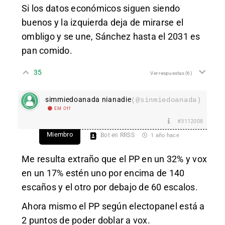
Si los datos económicos siguen siendo
buenos y la izquierda deja de mirarse el
ombligo y se une, Sánchez hasta el 2031 es
pan comido.
35
Ver respuestas
(6)
simmiedoanada nianadie
(@sinmiedoanada)
EM Off
#3112008
Miembro
Bot en RRSS
1 año hace
Me resulta extraño que el PP en un 32% y vox
en un 17% estén uno por encima de 140
escaños y el otro por debajo de 60 escalos.
Ahora mismo el PP según electopanel está a
2 puntos de poder doblar a vox.