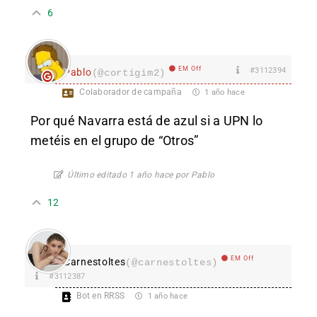
6
EM Off
#3112394
Pablo
(@cortigim2)
Colaborador de campaña
1 año hace
Por qué Navarra está de azul si a UPN lo
metéis en el grupo de “Otros”
Último editado 1 año hace por Pablo
12
EM Off
Carnestoltes
(@carnestoltes)
#3112387
Bot en RRSS
1 año hace