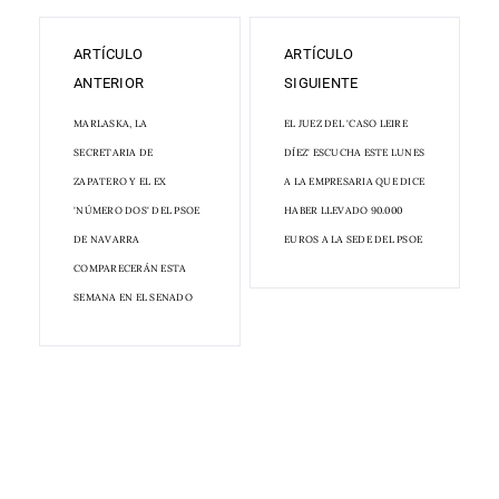
ARTÍCULO
ARTÍCULO
ANTERIOR
SIGUIENTE
MARLASKA, LA
EL JUEZ DEL 'CASO LEIRE
SECRETARIA DE
DÍEZ' ESCUCHA ESTE LUNES
ZAPATERO Y EL EX
A LA EMPRESARIA QUE DICE
'NÚMERO DOS' DEL PSOE
HABER LLEVADO 90.000
DE NAVARRA
EUROS A LA SEDE DEL PSOE
COMPARECERÁN ESTA
SEMANA EN EL SENADO