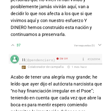
posiblemente jamás vivirán aquí, van a
decidir lo que nos afecta a los que si que
vivimos aquí y con nuestro esfuerzo Y
DINERO hemos construido esta nación y
continuamos a preservarla.
37
Ver respuestas
(5)
EM Off
#3265994
l l
(@pendenciero)
Colaborador de campaña
1 mes hace
Acabo de tener una alegría muy grande; he
leído que ayer dijo el autócrata narcisista que
“no hay financiación irregular en el Psoe”;
teniendo en cuenta que cada vez que abre la
boca es para mentir espero comiendo