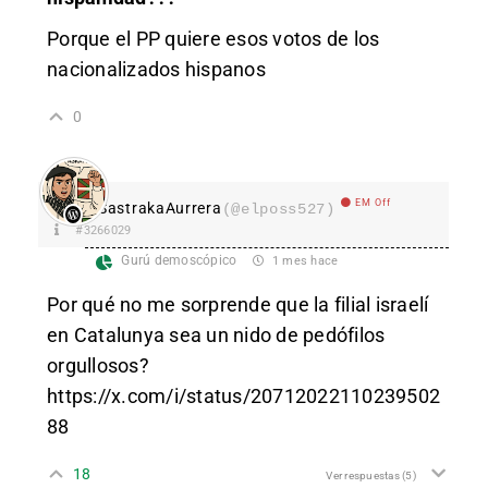
Porque el PP quiere esos votos de los
nacionalizados hispanos
0
EM Off
SastrakaAurrera
(@elposs527)
#3266029
Gurú demoscópico
1 mes hace
Por qué no me sorprende que la filial israelí
en Catalunya sea un nido de pedófilos
orgullosos?
https://x.com/i/status/20712022110239502
88
18
Ver respuestas
(5)