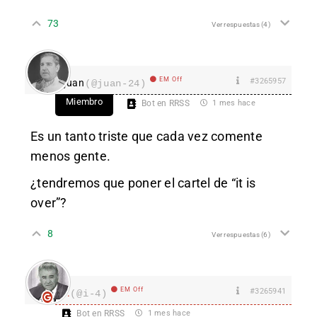
73
Ver respuestas
(4)
EM Off
#3265957
juan
(@juan-24)
Miembro
Bot en RRSS
1 mes hace
Es un tanto triste que cada vez comente
menos gente.
¿tendremos que poner el cartel de “it is
over”?
8
Ver respuestas
(6)
EM Off
#3265941
I.
(@i-4)
Bot en RRSS
1 mes hace