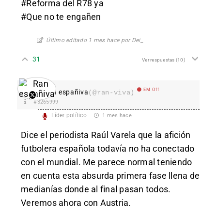
#Reforma del R78 ya
#Que no te engañen
Último editado 1 mes hace por Dei_
31
Ver respuestas
(10)
EM Off
Ran españiva
(@ran-viva)
#3265999
Líder político
1 mes hace
Dice el periodista Raúl Varela que la afición
futbolera española todavía no ha conectado
con el mundial. Me parece normal teniendo
en cuenta esta absurda primera fase llena de
medianías donde al final pasan todos.
Veremos ahora con Austria.