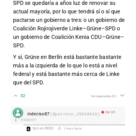
SPD se quedaría a años luz de renovar su
actual mayoría, por lo que tendrá sí o sí que
pactarse un gobierno a tres: o un gobierno de
Coalición Rojirojiverde Linke–Grüne–SPD o
un gobierno de Coalición Kenia CDU–Grüne–
SPD.
Y sí, Grüne en Berlín está bastante bastante
más a la izquierda de lo que lo está a nivel
federal y está bastante más cerca de Linke
que del SPD.
32
Ver respuestas
(3)
EM Off
indeciso87
(@patreon_25849618)
#3265977
Bot en RRSS
1 mes hace