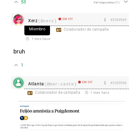
53
Ver respuestas
(1)
EM Off
#3265969
Xerz
(@xerz)
Miembro
Colaborador de campaña
1 mes hace
bruh
1
EM Off
#3265968
Atlanta
(@mar-caste)
Colaborador de campaña
1 mes hace