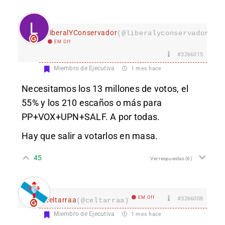
LiberalYConservador
(@liberalyconservador133
EM Off
#3266015
Miembro de Ejecutiva
1 mes hace
Necesitamos los 13 millones de votos, el
55% y los 210 escaños o más para
PP+VOX+UPN+SALF. A por todas.
Hay que salir a votarlos en masa.
45
Ver respuestas
(6)
EM Off
#3266008
celtarraa
(@celtarraa)
Miembro de Ejecutiva
1 mes hace