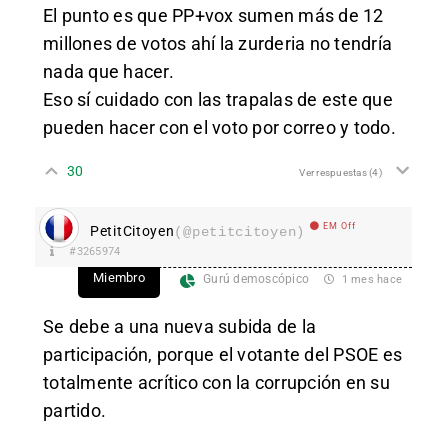
El punto es que PP+vox sumen más de 12
millones de votos ahí la zurderia no tendría
nada que hacer.
Eso sí cuidado con las trapalas de este que
pueden hacer con el voto por correo y todo.
30
Ver respuestas
(4)
EM Off
PetitCitoyen
(@petitcitoyen)
#3265974
Miembro
Gurú demoscópico
1 mes hace
Se debe a una nueva subida de la
participación, porque el votante del PSOE es
totalmente acrítico con la corrupción en su
partido.