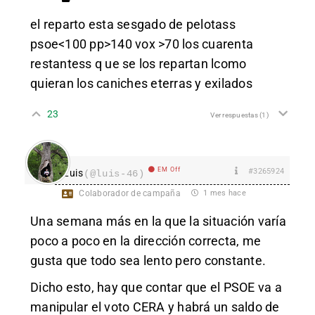
el reparto esta sesgado de pelotass
psoe<100 pp>140 vox >70 los cuarenta
restantess q ue se los repartan lcomo
quieran los caniches eterras y exilados
23
Ver respuestas
(1)
EM Off
#3265924
Luis
(@luis-46)
Colaborador de campaña
1 mes hace
Una semana más en la que la situación varía
poco a poco en la dirección correcta, me
gusta que todo sea lento pero constante.
Dicho esto, hay que contar que el PSOE va a
manipular el voto CERA y habrá un saldo de