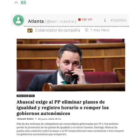
63
EM Off
#3265965
Atlanta
(@mar-caste)
Colaborador de campaña
1 mes hace