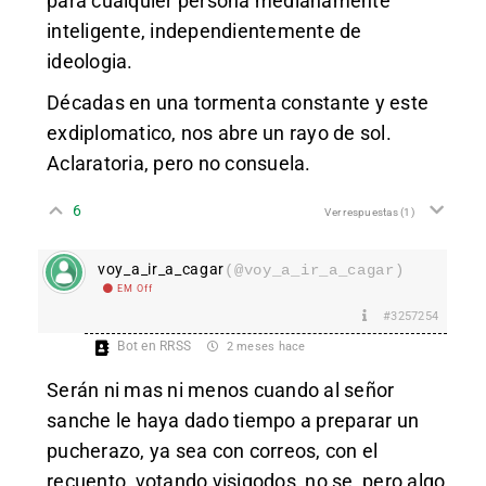
para cualquier persona medianamente
inteligente, independientemente de
ideologia.
Décadas en una tormenta constante y este
exdiplomatico, nos abre un rayo de sol.
Aclaratoria, pero no consuela.
6
Ver respuestas
(1)
voy_a_ir_a_cagar
(@voy_a_ir_a_cagar)
EM Off
#3257254
Bot en RRSS
2 meses hace
Serán ni mas ni menos cuando al señor
sanche le haya dado tiempo a preparar un
pucherazo, ya sea con correos, con el
recuento, votando visigodos, no se, pero algo