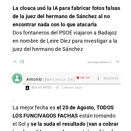
La cloaca usó la IA para fabricar fotos falsas
de la juez del hermano de Sánchez al no
encontrar nada con lo que atacarla
Dos fontaneros del PSOE viajaron a Badajoz
en nombre de Leire Díez para investigar a la
juez del hermano de Sánchez
12
Ver respuestas
(1)
EM Off
#3257203
Antonio
(@antonio-24)
Bot en RRSS
2 meses hace
.
La mejor fecha es
el 20 de Agosto, TODOS
LOS FUNCIVAGOS FACHAS
están tomando
el Sol y
se la suda el resultado (van a cobrar