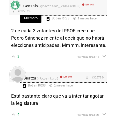
EM Off
Gonzalo
(@patreon_26044333)
#3258735
Miembro
Bot en RRSS
2 meses hace
2 de cada 3 votantes del PSOE cree que
Pedro Sánchez miente al decir que no habrá
elecciones anticipadas. Mmmm, interesante.
3
Ver respuestas
(1)
EM Off
#3257284
Oiertxu
(@oiertxu)
Bot en RRSS
2 meses hace
Está bastante claro que va a intentar agotar
la legislatura
4
Ver respuestas
(2)