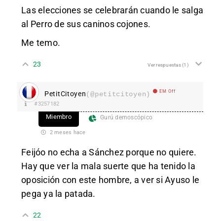
Las elecciones se celebrarán cuando le salga
al Perro de sus caninos cojones.
Me temo.
23
Ver respuestas
(1)
EM Off
PetitCitoyen
(@petitcitoyen)
#3257182
Miembro
Gurú demoscópico
2 meses hace
Feijóo no echa a Sánchez porque no quiere.
Hay que ver la mala suerte que ha tenido la
oposición con este hombre, a ver si Ayuso le
pega ya la patada.
22