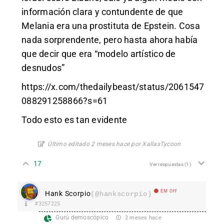
información clara y contundente de que
Melania era una prostituta de Epstein. Cosa
nada sorprendente, pero hasta ahora había
que decir que era “modelo artístico de
desnudos”
https://x.com/thedailybeast/status/2061547
088291258866?s=61
Todo esto es tan evidente
Último editado 2 meses hace por XallasTycoon
17
Ver respuestas
(1)
EM Off
Hank Scorpio
(@hankscorpio)
#3257225
Gurú demoscópico
2 meses hace