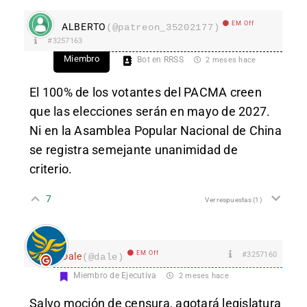
EM Off
ALBERTO
(@patreon_35202177)
#3257163
Miembro
Bot en RRSS
2 meses hace
El 100% de los votantes del PACMA creen
que las elecciones serán en mayo de 2027.
Ni en la Asamblea Popular Nacional de China
se registra semejante unanimidad de
criterio.
7
Ver respuestas
(1)
EM Off
#3257160
Dale
(@dale)
Miembro de Ejecutiva
2 meses hace
Salvo moción de censura, agotará legislatura