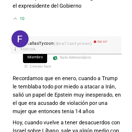
el expresidente del Gobierno
10
EM Off
XallasTycoon
(@xallastycoon)
#3257226
Miembro
Gurú demoscópico
2 meses hace
Recordamos que en enero, cuando a Trump
le temblaba todo por miedo a atacar a Irán,
salió un papel de Epstein muy inesperado, en
el que era acusado de violación por una
mujer que entonces tenia 14 años
Hoy, cuando vuelve a tener desacuerdos con
Israel sobre Líbano, sale ya algún medio con