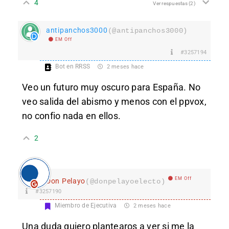
4
Ver respuestas
(2)
antipanchos3000
(@antipanchos3000)
EM Off
#3257194
Bot en RRSS
2 meses hace
Veo un futuro muy oscuro para España. No
veo salida del abismo y menos con el ppvox,
no confio nada en ellos.
2
EM Off
Don Pelayo
(@donpelayoelecto)
#3257190
Miembro de Ejecutiva
2 meses hace
Una duda quiero plantearos a ver si me la