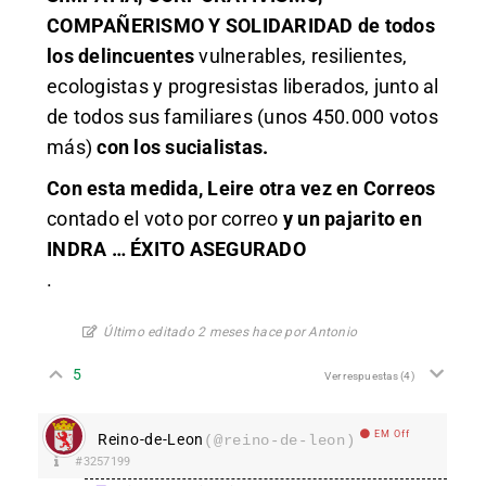
COMPAÑERISMO Y SOLIDARIDAD de todos
los delincuentes
vulnerables, resilientes,
ecologistas y progresistas liberados, junto al
de todos sus familiares (unos 450.000 votos
más)
con los sucialistas.
Con esta medida, Leire otra vez en Correos
contado el voto por correo
y un pajarito en
INDRA … ÉXITO ASEGURADO
.
Último editado 2 meses hace por Antonio
5
Ver respuestas
(4)
EM Off
Reino-de-Leon
(@reino-de-leon)
#3257199