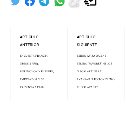
ARTÍCULO
ARTÍCULO
ANTERIOR
SIGUIENTE
ENCUESTA FRANCIA
FEIJÓO AVISA QUE NI
(IPSOS 2 JUN):
PEDIRÁ "FAVORES" NI LOS
MÉLENCHON Y PHILIPPE,
"REGALARÁ" PARA
EMPATADOS SI SE
AVANZAR ELECCIONES: "NO
PRESENTA ATTAL
BUSCO ATAJOS"