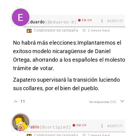
EM Off
#3257173
Eduardo
(@eduardo-8)
Colaborador de campaña
2 meses hace
No habrá más elecciones.Implantaremos el
exitoso modelo nicaragüense de Daniel
Ortega, ahorrando a los españoles el molesto
trámite de votar.
Zapatero supervisará la transición luciendo
sus collares, por el bien del pueblo.
11
Ver respuestas
(13)
EM Off
#3257171
Pablo
(@cortigim2)
Colaborador de campaña
2 meses hace