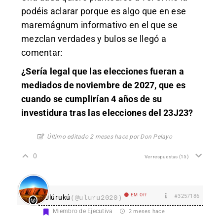
podéis aclarar porque es algo que en ese
maremágnum informativo en el que se
mezclan verdades y bulos se llegó a
comentar:
¿Sería legal que las elecciones fueran a
mediados de noviembre de 2027, que es
cuando se cumplirían 4 años de su
investidura tras las elecciones del 23J23?
Último editado 2 meses hace por Don Pelayo
0
Ver respuestas
(15)
EM Off
#3257186
Ulúrukú
(@uluru2020)
Miembro de Ejecutiva
2 meses hace