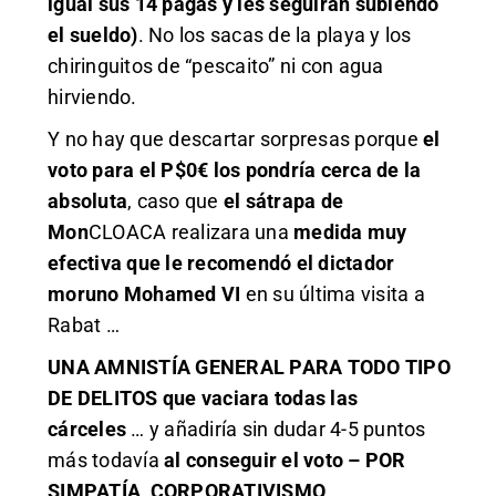
igual sus 14 pagas y les seguirán subiendo
el sueldo)
. No los sacas de la playa y los
chiringuitos de “pescaito” ni con agua
hirviendo.
Y no hay que descartar sorpresas porque
el
voto para el P$0€ los pondría cerca de la
absoluta
, caso que
el sátrapa de
Mon
CLOACA realizara una
medida muy
efectiva que le recomendó el dictador
moruno Mohamed VI
en su última visita a
Rabat …
UNA AMNISTÍA GENERAL PARA TODO TIPO
DE DELITOS que vaciara todas las
cárceles
… y añadiría sin dudar 4-5 puntos
más todavía
al conseguir el voto – POR
SIMPATÍA, CORPORATIVISMO,