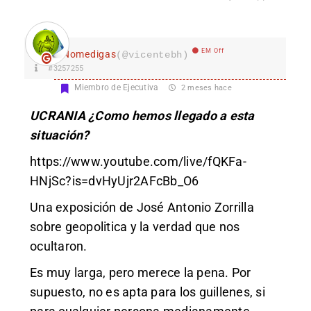
EM Off
Nomedigas
(@vicentebh)
#3257255
Miembro de Ejecutiva
2 meses hace
UCRANIA ¿Como hemos llegado a esta
situación?
https://www.youtube.com/live/fQKFa-
HNjSc?is=dvHyUjr2AFcBb_O6
Una exposición de José Antonio Zorrilla
sobre geopolitica y la verdad que nos
ocultaron.
Es muy larga, pero merece la pena. Por
supuesto, no es apta para los guillenes, si