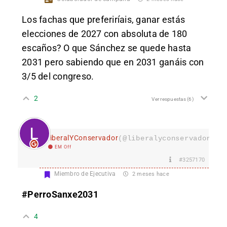
Los fachas que preferiríais, ganar estás
elecciones de 2027 con absoluta de 180
escaños? O que Sánchez se quede hasta
2031 pero sabiendo que en 2031 ganáis con
3/5 del congreso.
2
Ver respuestas
(6)
LiberalYConservador
(@liberalyconservador133
EM Off
#3257170
Miembro de Ejecutiva
2 meses hace
#PerroSanxe2031
4