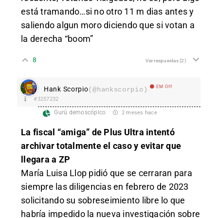
está tramando…si no otro 11 m dias antes y
saliendo algun moro diciendo que si votan a
la derecha “boom”
8
Ver respuestas
(2)
EM Off
Hank Scorpio
(@hankscorpio)
#3257232
Gurú demoscópico
2 meses hace
La fiscal “amiga” de Plus Ultra intentó
archivar totalmente el caso y evitar que
llegara a ZP
María Luisa Llop pidió que se cerraran para
siempre las diligencias en febrero de 2023
solicitando su sobreseimiento libre lo que
habría impedido la nueva investigación sobre