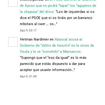
de Ayuso que no podrá “tapar” los “agujeros de
la chapuza” del ático
: “
Los de izquierdas si os
dice el PSOE que si os tiráis por un barranco
rebotais al caer … os…
”
Ago 9, 02:17
Hetman Nardimer
en
Abascal acusa al
Gobierno de “delito de traición” en la crisis de
Ceuta y le ve “sometido” a Marruecos
:
“
Supongo que el “eso da igual” es lo más
parecido que estás dispuesto a dar para
aceptar que usaste información…
”
Ago 9, 01:08