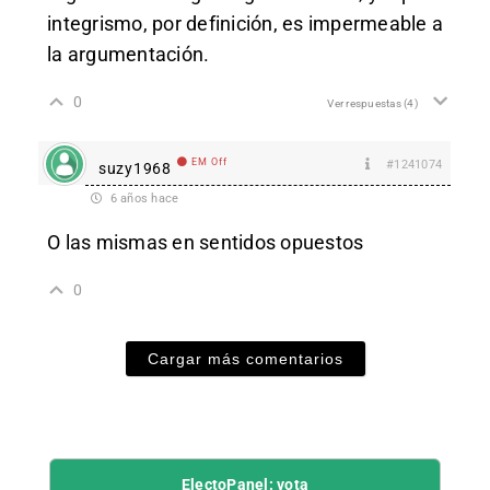
integrismo, por definición, es impermeable a
la argumentación.
0
Ver respuestas
(4)
EM Off
#1241074
suzy1968
6 años hace
O las mismas en sentidos opuestos
0
Cargar más comentarios
ElectoPanel: vota