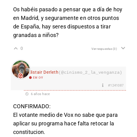
Os habéis pasado a pensar que a día de hoy
en Madrid, y seguramente en otros puntos
de España, hay seres dispuestos a tirar
granadas a niños?
0
Ver respuestas
(3)
Alistair Derleth
(@cinismo_2_la_venganza)
EM Off
#1241087
6 años hace
CONFIRMADO:
El votante medio de Vox no sabe que para
aplicar su programa hace falta retocar la
constitucion.