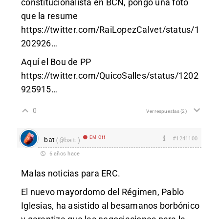
constitucionalista en BCN, pongo una foto
que la resume
https://twitter.com/RaiLopezCalvet/status/1
202926
…
Aquí el Bou de PP
https://twitter.com/QuicoSalles/status/1202
925915
…
0
Ver respuestas
(2)
EM Off
#1241100
bat
(@bat)
6 años hace
Malas noticias para ERC.
El nuevo mayordomo del Régimen, Pablo
Iglesias, ha asistido al besamanos borbónico