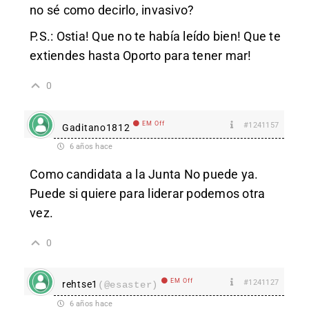
no sé como decirlo, invasivo?
P.S.: Ostia! Que no te había leído bien! Que te
extiendes hasta Oporto para tener mar!
0
EM Off
#1241157
Gaditano1812
6 años hace
Como candidata a la Junta No puede ya.
Puede si quiere para liderar podemos otra
vez.
0
EM Off
#1241127
rehtse1
(@esaster)
6 años hace