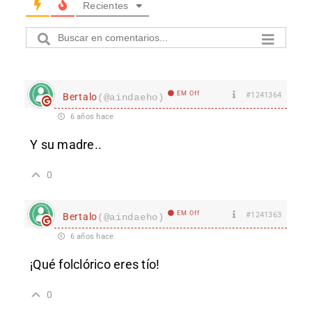
Recientes
EM Off
#1241364
Bertalo
(@aindaeho)
6 años hace
Y su madre..
0
EM Off
#1241363
Bertalo
(@aindaeho)
6 años hace
¡Qué folclórico eres tío!
0