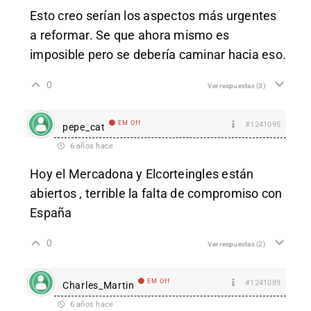
Esto creo serían los aspectos más urgentes
a reformar. Se que ahora mismo es
imposible pero se debería caminar hacia eso.
0
Ver respuestas
(3)
EM Off
#1241095
pepe_cat
6 años hace
Hoy el Mercadona y Elcorteingles están
abiertos , terrible la falta de compromiso con
España
0
Ver respuestas
(2)
EM Off
#1241089
Charles_Martin
6 años hace