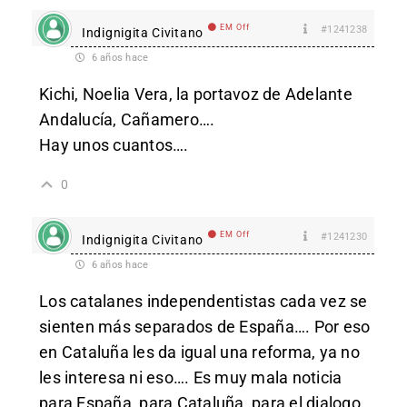
EM Off
#1241238
Indignigita Civitano
6 años hace
Kichi, Noelia Vera, la portavoz de Adelante
Andalucía, Cañamero….
Hay unos cuantos….
0
EM Off
#1241230
Indignigita Civitano
6 años hace
Los catalanes independentistas cada vez se
sienten más separados de España…. Por eso
en Cataluña les da igual una reforma, ya no
les interesa ni eso…. Es muy mala noticia
para España, para Cataluña, para el dialogo,