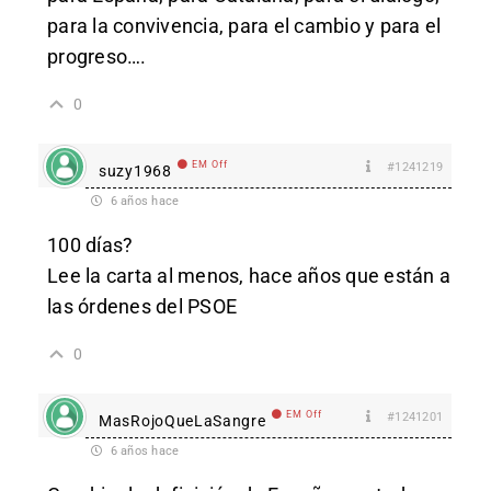
para la convivencia, para el cambio y para el
progreso….
0
EM Off
#1241219
suzy1968
6 años hace
100 días?
Lee la carta al menos, hace años que están a
las órdenes del PSOE
0
EM Off
#1241201
MasRojoQueLaSangre
6 años hace