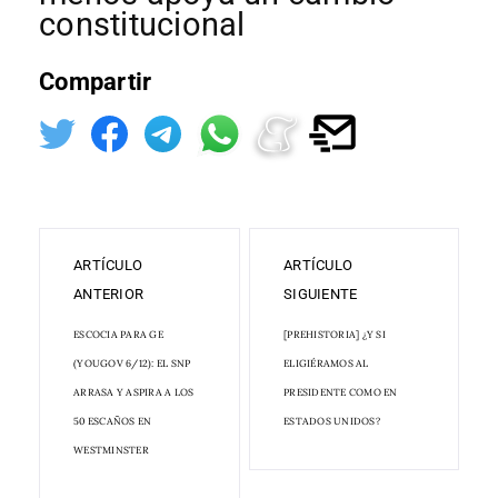
constitucional
Compartir
ARTÍCULO
ARTÍCULO
ANTERIOR
SIGUIENTE
ESCOCIA PARA GE
[PREHISTORIA] ¿Y SI
(YOUGOV 6/12): EL SNP
ELIGIÉRAMOS AL
ARRASA Y ASPIRA A LOS
PRESIDENTE COMO EN
50 ESCAÑOS EN
ESTADOS UNIDOS?
WESTMINSTER