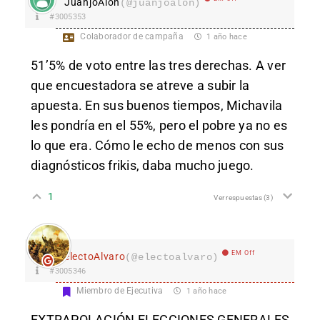
JuanjoAlon
(@juanjoalon)
#3005353
Colaborador de campaña
1 año hace
51’5% de voto entre las tres derechas. A ver
que encuestadora se atreve a subir la
apuesta. En sus buenos tiempos, Michavila
les pondría en el 55%, pero el pobre ya no es
lo que era. Cómo le echo de menos con sus
diagnósticos frikis, daba mucho juego.
1
Ver respuestas
(3)
EM Off
electoAlvaro
(@electoalvaro)
#3005346
Miembro de Ejecutiva
1 año hace
EXTRAPOLACIÓN ELECCIONES GENERALES