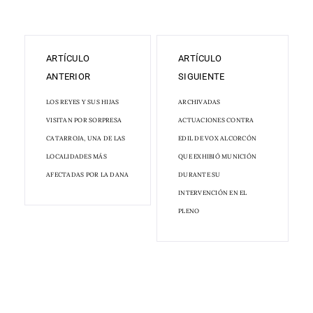
ARTÍCULO
ARTÍCULO
ANTERIOR
SIGUIENTE
LOS REYES Y SUS HIJAS
ARCHIVADAS
VISITAN POR SORPRESA
ACTUACIONES CONTRA
CATARROJA, UNA DE LAS
EDIL DE VOX ALCORCÓN
LOCALIDADES MÁS
QUE EXHIBIÓ MUNICIÓN
AFECTADAS POR LA DANA
DURANTE SU
INTERVENCIÓN EN EL
PLENO