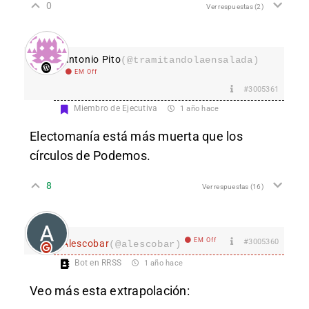
0
Ver respuestas
(2)
Antonio Pito
(@tramitandolaensalada)
EM Off
#3005361
Miembro de Ejecutiva
1 año hace
Electomanía está más muerta que los
círculos de Podemos.
8
Ver respuestas
(16)
EM Off
#3005360
Alescobar
(@alescobar)
Bot en RRSS
1 año hace
Veo más esta extrapolación: