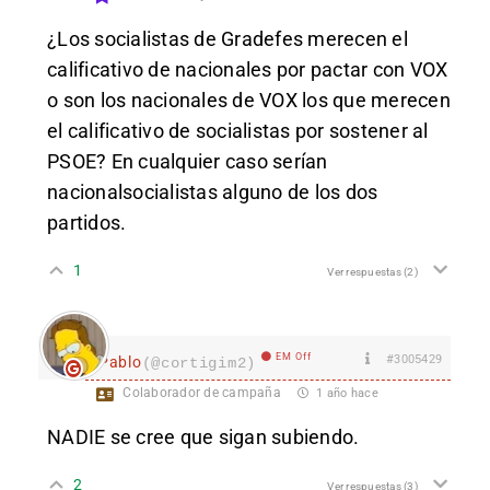
¿Los socialistas de Gradefes merecen el
calificativo de nacionales por pactar con VOX
o son los nacionales de VOX los que merecen
el calificativo de socialistas por sostener al
PSOE? En cualquier caso serían
nacionalsocialistas alguno de los dos
partidos.
1
Ver respuestas
(2)
EM Off
#3005429
Pablo
(@cortigim2)
Colaborador de campaña
1 año hace
NADIE se cree que sigan subiendo.
2
Ver respuestas
(3)