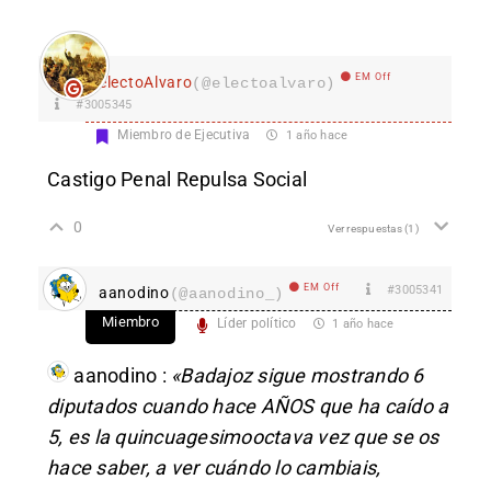
EM Off
electoAlvaro
(@electoalvaro)
#3005345
Miembro de Ejecutiva
1 año hace
Castigo Penal Repulsa Social
0
Ver respuestas
(1)
EM Off
#3005341
aanodino
(@aanodino_)
Miembro
Líder político
1 año hace
aanodino
:
«Badajoz sigue mostrando 6
diputados cuando hace AÑOS que ha caído a
5, es la quincuagesimooctava vez que se os
hace saber, a ver cuándo lo cambiais,