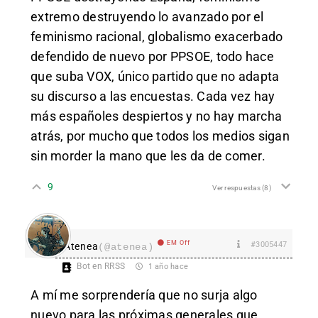
extremo destruyendo lo avanzado por el
feminismo racional, globalismo exacerbado
defendido de nuevo por PPSOE, todo hace
que suba VOX, único partido que no adapta
su discurso a las encuestas. Cada vez hay
más españoles despiertos y no hay marcha
atrás, por mucho que todos los medios sigan
sin morder la mano que les da de comer.
9
Ver respuestas
(8)
EM Off
#3005447
Atenea
(@atenea)
Bot en RRSS
1 año hace
A mí me sorprendería que no surja algo
nuevo para las próximas generales que