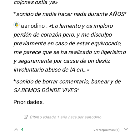
cojones ostia ya»
*
sonido de nadie hacer nada durante AÑOS
*
aanodino
:
«Lo lamento y os imploro
perdón de corazón pero, y me disculpo
previamente en caso de estar equivocado,
me parece que se ha realizado un ligerísimo
y seguramente por causa de un desliz
involuntario abuso de IA en…»
*
sonido de borrar comentario, banear y de
SABEMOS DÓNDE VIVES
*
Prioridades.
Último editado 1 año hace por aanodino
4
Ver respuestas
(4)