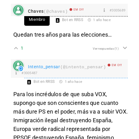
EM Off
#3005689
Chaves
(@chaves)
Miembro
Bot en RRSS
1 año hace
Quedan tres años para las elecciones…
1
Ver respuestas
(1)
EM Off
Intento_pensar
(@intento_pensar)
#3005487
Bot en RRSS
1 año hace
Para los incrédulos de que suba VOX,
supongo que son conscientes que cuanto
más dure PS en el poder, más va a subir VOX.
Inmigración ilegal destruyendo España,
Europa verde radical representada por
PPSOE destruyendo España, feminismo