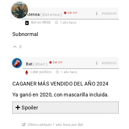
EM Off
#3005339
Atenea
(@atenea)
Bot en RRSS
1 año hace
Subnormal
0
EM Off
#3005332
Bat
(@bat)
Líder político
1 año hace
CAGANER MÁS VENDIDO DEL AÑO 2024
Ya ganó en 2020, con mascarilla incluida.
Spoiler
Último editado 1 año hace por Bat