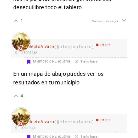
desequilibre todo el tablero.
1
Ver respuestas
(9)
EM Off
electoAlvaro
(@electoalvaro)
#3005432
Miembro de Ejecutiva
1 año hace
En un mapa de abajo puedes ver los
resultados en tu municipio
4
EM Off
electoAlvaro
(@electoalvaro)
#3005431
Miembro de Ejecutiva
1 año hace