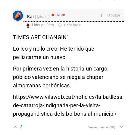
EM Off
#3005391
Bat
(@bat)
Líder político
1 año hace
TIMES ARE CHANGIN’
Lo leo y no lo creo. He tenido que
pellizcarme un huevo.
Por primera vez en la historia un cargo
público valenciano se niega a chupar
almorranas borbónicas.
https://www.vilaweb.cat/noticies/la-batllesa-
de-catarroja-indignada-per-la-visita-
propagandistica-dels-borbons-al-municipi/
3
Ver respuestas
(28)