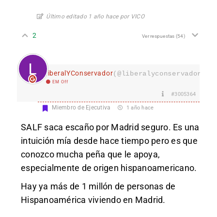
Último editado 1 año hace por VICO
2
Ver respuestas
(54)
LiberalYConservador
(@liberalyconservador133
EM Off
#3005364
Miembro de Ejecutiva
1 año hace
SALF saca escaño por Madrid seguro. Es una
intuición mía desde hace tiempo pero es que
conozco mucha peña que le apoya,
especialmente de origen hispanoamericano.
Hay ya más de 1 millón de personas de
Hispanoamérica viviendo en Madrid.