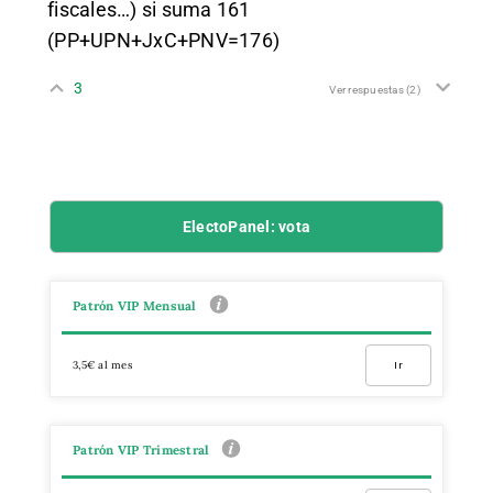
fiscales…) si suma 161
(PP+UPN+JxC+PNV=176)
3
Ver respuestas
(2)
ElectoPanel: vota
Patrón VIP Mensual
3,5€ al mes
Ir
Patrón VIP Trimestral