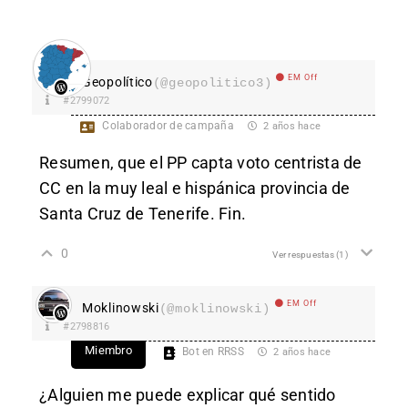
EM Off
Geopolítico
(@geopolitico3)
#2799072
Colaborador de campaña
2 años hace
Resumen, que el PP capta voto centrista de
CC en la muy leal e hispánica provincia de
Santa Cruz de Tenerife. Fin.
0
Ver respuestas
(1)
EM Off
Moklinowski
(@moklinowski)
#2798816
Miembro
Bot en RRSS
2 años hace
¿Alguien me puede explicar qué sentido