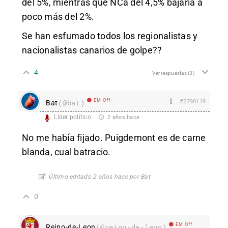
del 5%, mientras que NCa del 4,5% bajaría a
poco más del 2%.
Se han esfumado todos los regionalistas y
nacionalistas canarios de golpe??
4
Ver respuestas
(3)
EM Off
#2798119
Bat
(@bat)
Líder político
2 años hace
No me había fijado. Puigdemont es de carne
blanda, cual batracio.
Último editado 2 años hace por Bat
0
EM Off
Reino-de-Leon
(@reino-de-leon)