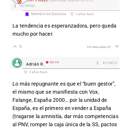
(@donpelayoelecto)
#2798090
Miembro de Ejecutiva
2 años hace
La tendencia es esperanzadora, pero queda
mucho por hacer.
0
Ver respuestas
(4)
EM Off
#2798070
Adrián R.
2 años hace
Lo más repugnante es que el “buen gestor”,
el mismo que se manifiesta con Vox,
Falange, España 2000… por la unidad de
España, es el primero en vender a España
(tragarse la amnistía, dar más competencias
al PNV, romper la caja única de la SS, pactos