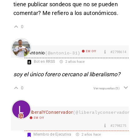
tiene publicar sondeos que no se pueden
comentar? Me refiero a los autonómicos.
0
EM Off
#2798614
Antonio
(@antonio-31)
Bot en RRSS
2 años hace
soy el único forero cercano al liberalismo?
0
Ver respuestas
(5)
LiberalYConservador
(@liberalyconservador133
EM Off
#2798275
Miembro de Ejecutiva
2 años hace