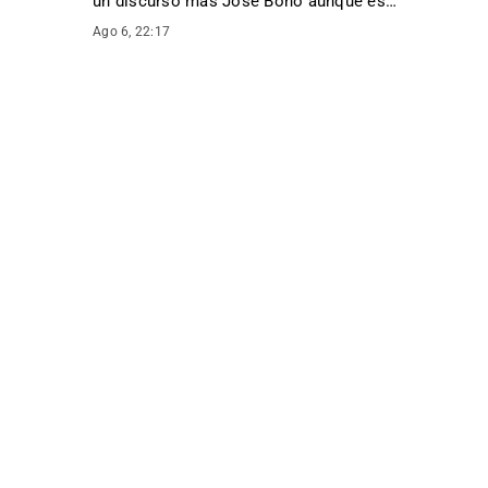
un discurso más José Bono aunque es…
”
Ago 6, 22:17