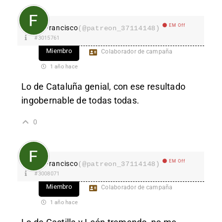
EM Off
Francisco
(@patreon_37114148)
#3015761
Miembro
Colaborador de campaña
1 año hace
Lo de Cataluña genial, con ese resultado
ingobernable de todas todas.
0
EM Off
Francisco
(@patreon_37114148)
#3008071
Miembro
Colaborador de campaña
1 año hace