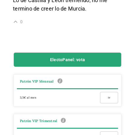
Lo de Castilla y León tremendo, no me
termino de creer lo de Murcia.
0
ElectoPanel: vota
Patrón VIP Mensual
3,5€ al mes
Ir
Patrón VIP Trimestral