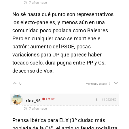
7 años hace
No sé hasta qué punto son representativos
los electo-paneles, y menos aún en una
comunidad poco poblada como Baleares.
Pero en cualquier caso se mantiene el
patrón: aumento del PSOE, pocas
variaciones para UP que parece haber
tocado suelo, dura pugna entre PP y Cs,
descenso de Vox.
0
Ver respuestas
(1)
EM Off
#1023952
rfox_96
7 años hace
Prensa Ibérica para ELX (3º ciudad más
poblada de la CV), el antiguo feudo socialista