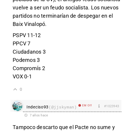
vuelve a ser un feudo socialista. Los nuevos
partidos no terminarían de despegar en el
Baix Vinalopó.
PSPV 11-12
PPCV 7
Ciudadanos 3
Podemos 3
Compromís 2
VOX 0-1
0
EM Off
#1023943
Indeciso93
(@jjskyman)
7 años hace
Tampoco descarto que el Pacte no sume y