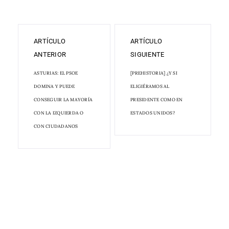
ARTÍCULO
ARTÍCULO
ANTERIOR
SIGUIENTE
ASTURIAS: EL PSOE
[PREHISTORIA] ¿Y SI
DOMINA Y PUEDE
ELIGIÉRAMOS AL
CONSEGUIR LA MAYORÍA
PRESIDENTE COMO EN
CON LA IZQUIERDA O
ESTADOS UNIDOS?
CON CIUDADANOS