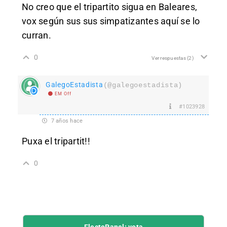
No creo que el tripartito sigua en Baleares,
vox según sus sus simpatizantes aquí se lo
curran.
0
Ver respuestas
(2)
GalegoEstadista
(@galegoestadista)
EM Off
#1023928
7 años hace
Puxa el tripartit!!
0
ElectoPanel: vota