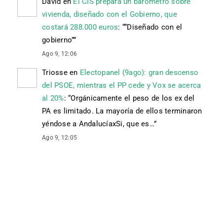
David
en
El CIS prepara un barómetro sobre
vivienda, diseñado con el Gobierno, que
costará 288.000 euros
: “
“Diseñado con el
gobierno”
”
Ago 9, 12:06
Triosse
en
Electopanel (9ago): gran descenso
del PSOE, mientras el PP cede y Vox se acerca
al 20%
: “
Orgánicamente el peso de los ex del
PA es limitado. La mayoría de ellos terminaron
yéndose a AndalucíaxSi, que es…
”
Ago 9, 12:05