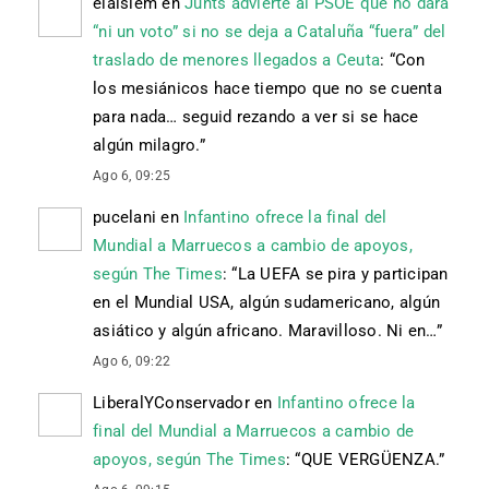
elaisiem
en
Junts advierte al PSOE que no dará
“ni un voto” si no se deja a Cataluña “fuera” del
traslado de menores llegados a Ceuta
: “
Con
los mesiánicos hace tiempo que no se cuenta
para nada… seguid rezando a ver si se hace
algún milagro.
”
Ago 6, 09:25
pucelani
en
Infantino ofrece la final del
Mundial a Marruecos a cambio de apoyos,
según The Times
: “
La UEFA se pira y participan
en el Mundial USA, algún sudamericano, algún
asiático y algún africano. Maravilloso. Ni en…
”
Ago 6, 09:22
LiberalYConservador
en
Infantino ofrece la
final del Mundial a Marruecos a cambio de
apoyos, según The Times
: “
QUE VERGÜENZA.
”