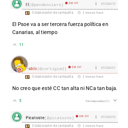
EM Off
#3256070
l l
(@pendenciero)
Colaborador de campaña
2 meses hace
El Psoe va a ser tercera fuerza política en
Canarias, al tiempo
11
EM Off
#3256051
Pablo
(@cortigim2)
Colaborador de campaña
2 meses hace
No creo que esté CC tan alta ni NCa tan baja.
5
Ver respuestas
(1)
EM Off
#3256033
Picatoste
(@picatoste)
Colaborador de campaña
2 meses hace