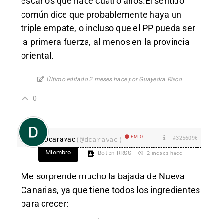
escaños que hace cuatro años.El sentido
común dice que probablemente haya un
triple empate, o incluso que el PP pueda ser
la primera fuerza, al menos en la provincia
oriental.
Último editado 2 meses hace por Guayedra Risco
0
EM Off
#3256096
Dcaravac
(@dcaravac)
Miembro
Bot en RRSS
2 meses hace
Me sorprende mucho la bajada de Nueva
Canarias, ya que tiene todos los ingredientes
para crecer: