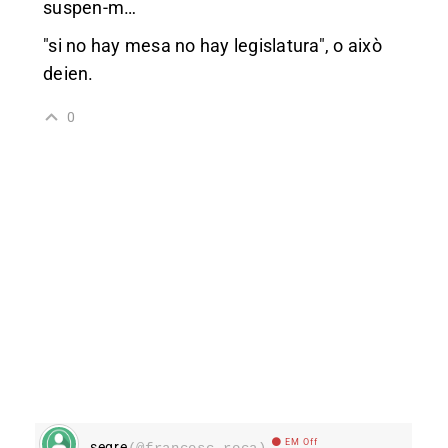
suspen-m
…
"si no hay mesa no hay legislatura", o això
deien.
0
EM Off
segre
(@francesc-roca)