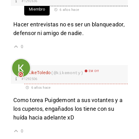
#1292636
Miembro
6 años hace
Hacer entrevistas no es ser un blanqueador,
defensor ni amigo de nadie.
0
EM Off
KikeToledo
(@kikemonty)
#1292506
6 años hace
Como torea Puigdemont a sus votantes y a
los cuperos, engañados los tiene con su
huída hacia adelante xD
0