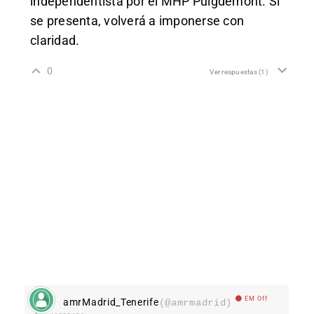
independentista por el MHP Puigdemont. Si
se presenta, volverá a imponerse con
claridad.
0
Ver respuestas
(1)
EM Off
amrMadrid_Tenerife
(@amrmadrid)