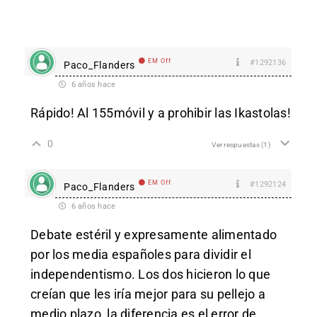
EM Off
#1292136
Paco_Flanders
6 años hace
Rápido! Al 155móvil y a prohibir las Ikastolas!
0
Ver respuestas
(1)
EM Off
#1292124
Paco_Flanders
6 años hace
Debate estéril y expresamente alimentado
por los media españoles para dividir el
independentismo. Los dos hicieron lo que
creían que les iría mejor para su pellejo a
medio plazo, la diferencia es el error de