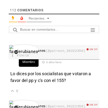
112
COMENTARIOS
Recientes
EM Off
fanderubianes
(@patreon_36222350)
#1295126
Miembro
6 años hace
Lo dices por los socialistas que votaron a
favor del pp y c's con el 155?
0
EM Off
fanderubianes
(@patreon_36222350)