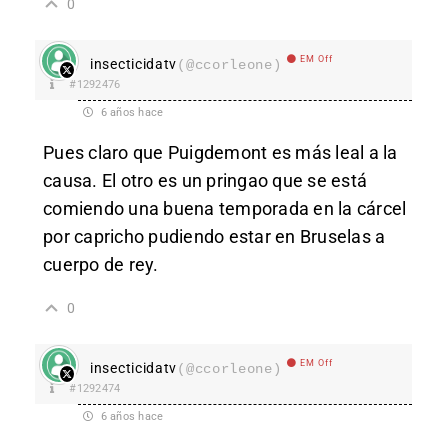
0
EM Off
insecticidatv
(@ccorleone)
#1292476
6 años hace
Pues claro que Puigdemont es más leal a la
causa. El otro es un pringao que se está
comiendo una buena temporada en la cárcel
por capricho pudiendo estar en Bruselas a
cuerpo de rey.
0
EM Off
insecticidatv
(@ccorleone)
#1292474
6 años hace