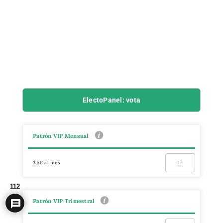
ElectoPanel: vota
Patrón VIP Mensual
3,5€ al mes
Ir
112
Patrón VIP Trimestral