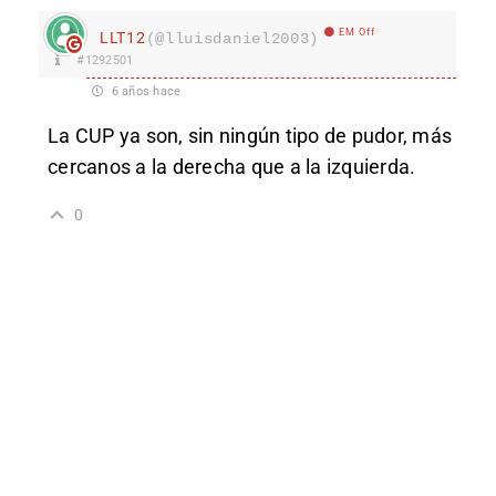
EM Off
LLT12
(@lluisdaniel2003)
#1292501
6 años hace
La CUP ya son, sin ningún tipo de pudor, más
cercanos a la derecha que a la izquierda.
0