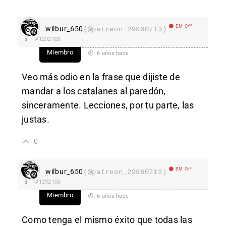
EM Off
wilbur_650
(@patreon_29960713)
#1292103
Miembro
6 años hace
Veo más odio en la frase que dijiste de
mandar a los catalanes al paredón,
sinceramente. Lecciones, por tu parte, las
justas.
0
EM Off
wilbur_650
(@patreon_29960713)
#1292100
Miembro
6 años hace
Como tenga el mismo éxito que todas las