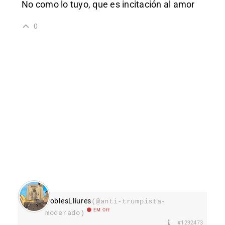
No como lo tuyo, que es incitación al amor
0
PoblesLliures
(@anti-trumpista-
EM Off
moderado)
#1292473