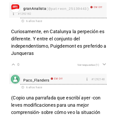
EM Off
granAnalista
(@patreon_25139443)
#1292182
6 años hace
Curiosamente, en Catalunya la perpeción es
diferente. Y entre el conjunto del
independentismo, Puigdemont es preferido a
Junqueras
0
Ver respuestas
(1)
EM Off
#1292148
Paco_Flanders
6 años hace
(Copio una parrafada que escribí ayer -con
leves modificaciones para una mejor
comprensión- sobre cómo veo la situación