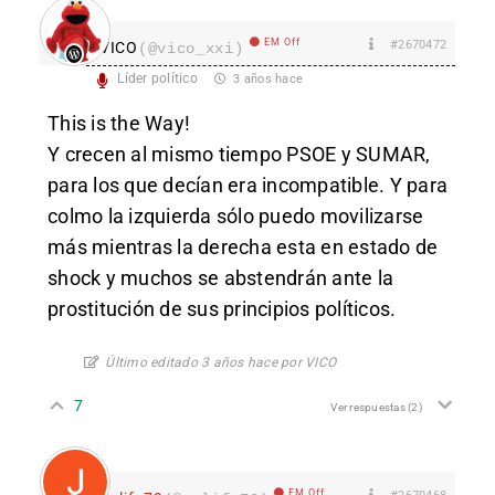
EM Off
#2670472
VICO
(@vico_xxi)
Líder político
3 años hace
This is the Way!
Y crecen al mismo tiempo PSOE y SUMAR,
para los que decían era incompatible. Y para
colmo la izquierda sólo puedo movilizarse
más mientras la derecha esta en estado de
shock y muchos se abstendrán ante la
prostitución de sus principios políticos.
Último editado 3 años hace por VICO
7
Ver respuestas
(2)
EM Off