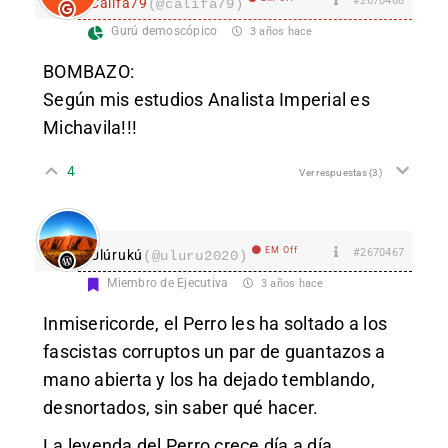
#2670468
Califa79
(@califa79)
Gurú demoscópico
3 años hace
BOMBAZO:
Según mis estudios Analista Imperial es
Michavila!!!
4
Ver respuestas
(3)
EM Off
#2670467
Ulúrukú
(@uluru2020)
Miembro de Ejecutiva
3 años hace
Inmisericorde, el Perro les ha soltado a los
fascistas corruptos un par de guantazos a
mano abierta y los ha dejado temblando,
desnortados, sin saber qué hacer.
La leyenda del Perro crece día a día.