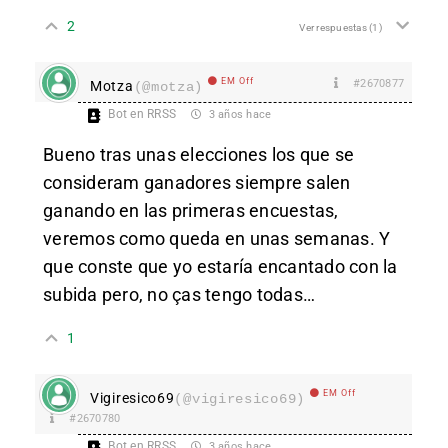
2
Ver respuestas
(1)
EM Off
#2670877
Motza
(@motza)
Bot en RRSS
3 años hace
Bueno tras unas elecciones los que se
consideram ganadores siempre salen
ganando en las primeras encuestas,
veremos como queda en unas semanas. Y
que conste que yo estaría encantado con la
subida pero, no ças tengo todas…
1
EM Off
Vigiresico69
(@vigiresico69)
#2670780
Bot en RRSS
3 años hace