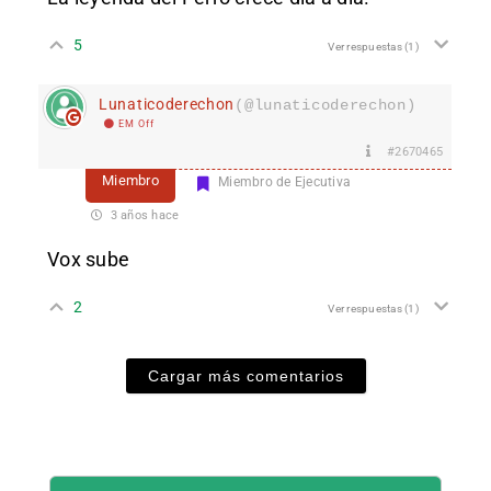
5
Ver respuestas
(1)
Lunaticoderechon
(@lunaticoderechon)
EM Off
#2670465
Miembro
Miembro de Ejecutiva
3 años hace
Vox sube
2
Ver respuestas
(1)
Cargar más comentarios