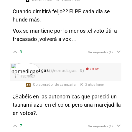
Cuando dimitirá feijo?? El PP cada día se
hunde más.
Vox se mantiene por lo menos ,el voto útil a
fracasado ,volverá a vox …
3
Ver respuestas
(1)
EM Off
nomedigas
(@nomedigas-3)
#2670524
Colaborador de campaña
3 años hace
¿Sabéis en las autonomicas que pareció un
tsunami azul en el color, pero una marejadilla
en votos?.
7
Ver respuestas
(3)