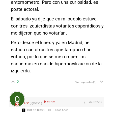
entornometro. Pero con una curiosidad, es
postelectoral.
El sábado ya dije que en mi pueblo estuve
con tres izquierdistas votantes esporádicos y
me dijeron que no votarían.
Pero desde el lunes y ya en Madrid, he
estado con otros tres que tampoco han
votado, por lo que se me rompen los
esquemas en eso de hipermovilizacion de la
izquierda.
2
Ver respuestas
(3)
EM Off
#2670505
Occ
(@occ)
Bot en RRSS
3 años hace