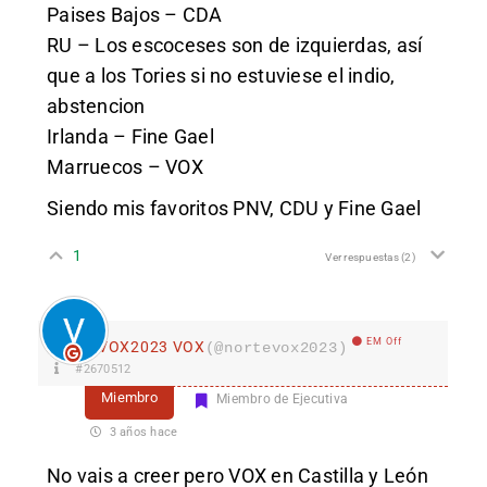
Paises Bajos – CDA
RU – Los escoceses son de izquierdas, así
que a los Tories si no estuviese el indio,
abstencion
Irlanda – Fine Gael
Marruecos – VOX
Siendo mis favoritos PNV, CDU y Fine Gael
1
Ver respuestas
(2)
EM Off
VOX2023 VOX
(@nortevox2023)
#2670512
Miembro
Miembro de Ejecutiva
3 años hace
No vais a creer pero VOX en Castilla y León