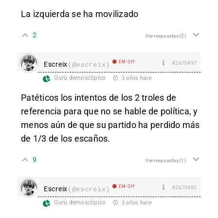
La izquierda se ha movilizado
2
Ver respuestas
(2)
EM Off
#2670497
Escreix
(@escreix)
Gurú demoscópico
3 años hace
Patéticos los intentos de los 2 troles de
referencia para que no se hable de política, y
menos aún de que su partido ha perdido más
de 1/3 de los escaños.
9
Ver respuestas
(1)
EM Off
#2670482
Escreix
(@escreix)
Gurú demoscópico
3 años hace