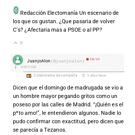
Redacción Electomanía
Un escenario de
los que os gustan. ¿Que pasaria de volver
C’s? ¿Afectaria mas a PSOE o al PP?
0
EM Off
JuanjoAlon
(@juanjoalon)
#2671554
Colaborador de campaña
3 años hace
Dicen que el domingo de madrugada se vio a
un hombre mayor pegando gritos como un
poseso por las calles de Madrid. “¡Quién es el
p*to amo!”, le entendieron algunos. Nadie lo
pudo confirmar con exactitud, pero dicen que
se parecía a Tezanos.