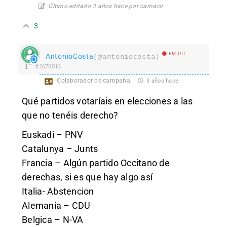
Último editado 3 años hace por camacu
3
EM Off
AntonioCosta
(@antoniocosta)
#2670513
Colaborador de campaña
3 años hace
Qué partidos votaríais en elecciones a las
que no tenéis derecho?
Euskadi – PNV
Catalunya – Junts
Francia – Algún partido Occitano de
derechas, si es que hay algo así
Italia- Abstencion
Alemania – CDU
Belgica – N-VA