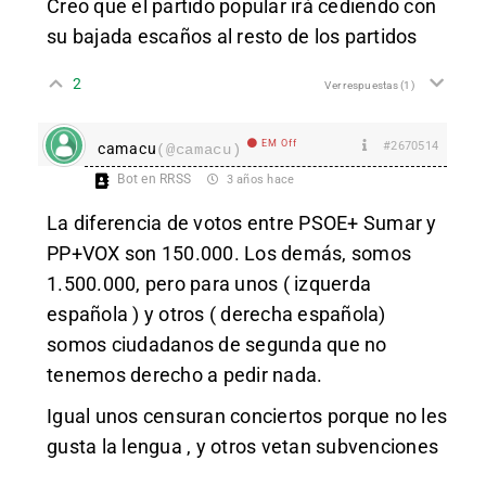
Creo que el partido popular irá cediendo con
su bajada escaños al resto de los partidos
2
Ver respuestas
(1)
EM Off
#2670514
camacu
(@camacu)
Bot en RRSS
3 años hace
La diferencia de votos entre PSOE+ Sumar y
PP+VOX son 150.000. Los demás, somos
1.500.000, pero para unos ( izquerda
española ) y otros ( derecha española)
somos ciudadanos de segunda que no
tenemos derecho a pedir nada.
Igual unos censuran conciertos porque no les
gusta la lengua , y otros vetan subvenciones