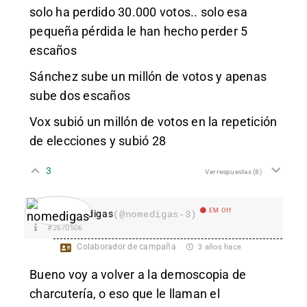
solo ha perdido 30.000 votos.. solo esa
pequeña pérdida le han hecho perder 5
escaños
Sánchez sube un millón de votos y apenas
sube dos escaños
Vox subió un millón de votos en la repetición
de elecciones y subió 28
3
Ver respuestas
(8)
EM Off
nomedigas
(@nomedigas-3)
#2670506
Colaborador de campaña
3 años hace
Bueno voy a volver a la demoscopia de
charcutería, o eso que le llaman el