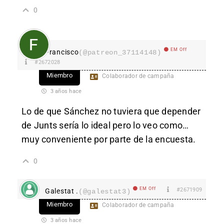
0
EM Off
Francisco
(@patreon_37114148)
#2672028
Miembro
Colaborador de campaña
3 años hace
Lo de que Sánchez no tuviera que depender
de Junts sería lo ideal pero lo veo como…
muy conveniente por parte de la encuesta.
0
EM Off
#2671909
Galestat .
(@galestat3)
Miembro
Colaborador de campaña
3 años hace