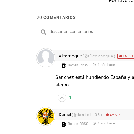
Por favor, 
20
COMENTARIOS
Alcornoque
(@alcornoque)
EM Off
1 año hace
Bot en RRSS
Sánchez está hundiendo España y a 
alegro
1
Daniel
(@daniel-36)
EM Off
1 año hace
Bot en RRSS