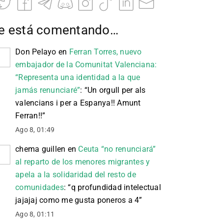
e está comentando…
Don Pelayo
en
Ferran Torres, nuevo
embajador de la Comunitat Valenciana:
“Representa una identidad a la que
jamás renunciaré”
: “
Un orgull per als
valencians i per a Espanya!! Amunt
Ferran!!
”
Ago 8, 01:49
chema guillen
en
Ceuta “no renunciará”
al reparto de los menores migrantes y
apela a la solidaridad del resto de
comunidades
: “
q profundidad intelectual
jajajaj como me gusta poneros a 4
”
Ago 8, 01:11