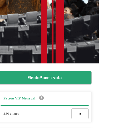
ElectoPanel: vota
Patrón VIP Mensual
3,5€ al mes
Ir