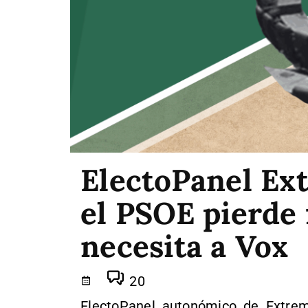
ElectoPanel Ex
el PSOE pierde 
necesita a Vox
20
ElectoPanel autonómico de Extrema