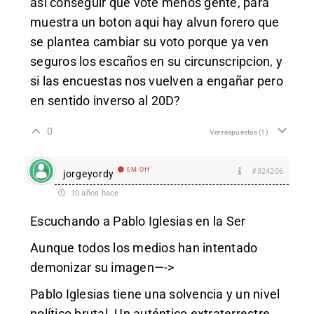
asi conseguir que vote menos gente, para
muestra un boton aqui hay alvun forero que
se plantea cambiar su voto porque ya ven
seguros los escaños en su circunscripcion, y
si las encuestas nos vuelven a engañar pero
en sentido inverso al 20D?
0
Ver respuestas
(1)
EM Off
#324206
jorgeyordy
10 años hace
Escuchando a Pablo Iglesias en la Ser
Aunque todos los medios han intentado
demonizar su imagen—->
Pablo Iglesias tiene una solvencia y un nivel
político brutal. Un auténtico extraterrestre