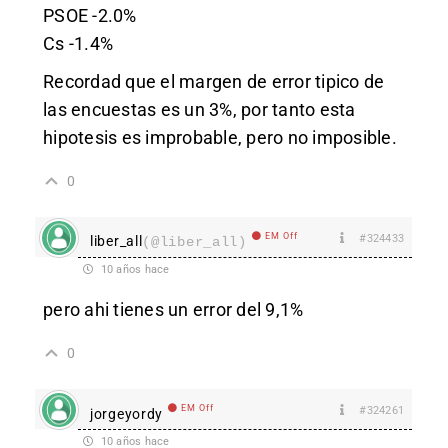
PSOE -2.0%
Cs -1.4%
Recordad que el margen de error tipico de
las encuestas es un 3%, por tanto esta
hipotesis es improbable, pero no imposible.
0
EM Off
#324433
liber_all
(@liber_all)
10 años hace
pero ahi tienes un error del 9,1%
0
EM Off
#324261
jorgeyordy
10 años hace