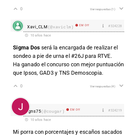
0
Ver respuestas
(1)
EM Off
#324228
Xavi_CLM
(@xaviclm)
10 años hace
Sigma Dos
será la encargada de realizar el
sondeo a pie de urna el #26J para RTVE.
Ha ganado el concurso con mejor puntuación
que Ipsos, GAD3 y TNS Demoscopia.
0
Ver respuestas
(4)
EM Off
#324219
lgns75
(@cougar)
10 años hace
Mi porra con porcentajes y escaños sacados