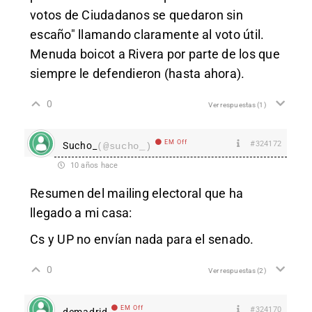
votos de Ciudadanos se quedaron sin
escaño" llamando claramente al voto útil.
Menuda boicot a Rivera por parte de los que
siempre le defendieron (hasta ahora).
0
Ver respuestas
(1)
EM Off
#324172
Sucho_
(@sucho_)
10 años hace
Resumen del mailing electoral que ha
llegado a mi casa:
Cs y UP no envían nada para el senado.
0
Ver respuestas
(2)
EM Off
#324170
demadrid