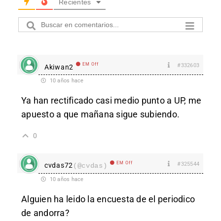
Recientes
EM Off
#332603
Akiwan2
10 años hace
Ya han rectificado casi medio punto a UP, me
apuesto a que mañana sigue subiendo.
0
EM Off
#325544
cvdas72
(@cvdas)
10 años hace
Alguien ha leido la encuesta de el periodico
de andorra?