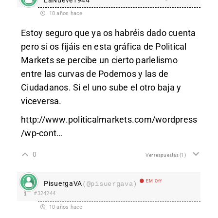
10 años hace
Estoy seguro que ya os habréis dado cuenta
pero si os fijáis en esta gráfica de Political
Markets se percibe un cierto parlelismo
entre las curvas de Podemos y las de
Ciudadanos. Si el uno sube el otro baja y
viceversa.
http://www.politicalmarkets.com/wordpress
/wp-cont
…
0
Ver respuestas
(1)
EM Off
PisuergaVA
(@pisuergava)
#324244
10 años hace