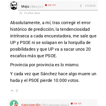
EM Off
#324606
Maju
(@maju)
10 años hace
Absolutamente, a mí, tras corregir el error
histórico de predicción, la tendenciosidad
intrínseca a cada encuestadora, me sale que
UP y PSOE ni se solapan en la horquilla de
posibilidades y que UP va a sacar unos 20
escaños más que PSOE.
Provincia por provincia es lo mismo.
Y cada vez que Sánchez hace algo muere un
hada y el PSOE pierde 10.000 votos.
0
EM Off
nignoperdio
(@nignoperdio)