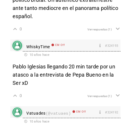
ante tanto mediocre en el panorama político
español.
0
Ver respuestas
(1)
EM Off
#324193
WhiskyTime
10 años hace
Pablo Iglesias llegando 20 min tarde por un
atasco a la entrevista de Pepa Bueno en la
Ser xD
0
Ver respuestas
(1)
EM Off
#324192
Vatuades
(@vatuaes)
10 años hace