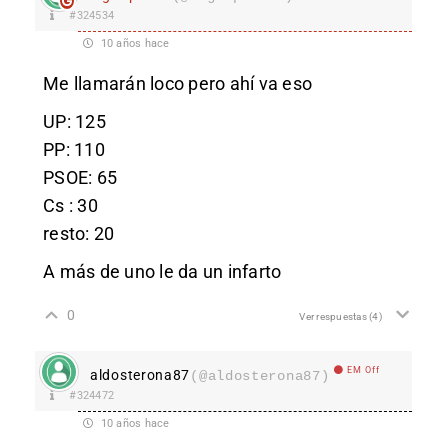
#324534
10 años hace
Me llamarán loco pero ahí va eso
UP: 125
PP: 110
PSOE: 65
Cs : 30
resto: 20
A más de uno le da un infarto
0
Ver respuestas
(4)
EM Off
aldosterona87
(@aldosterona87)
#324472
10 años hace