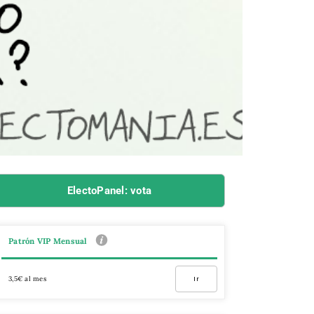
ElectoPanel: vota
Patrón VIP Mensual
3,5€ al mes
Ir