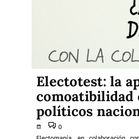
Electotest: la a
comoatibilidad 
políticos nacion
0
Electomanía, en colaboración c