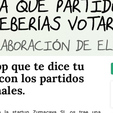
pp que te dice tu
con los partidos
ales.
on la startup Zumacaya SL os trae una