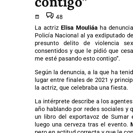
contigo”
48
La actriz
Elisa Mouliáa
ha denunciad
Policía Nacional al ya exdiputado 
presunto delito de violencia s
consentidos y que le pidió que cesar
me esté pasando esto contigo”.
Según la denuncia, a la que ha teni
lugar entre finales de 2021 y princi
la actriz, que celebraba una fiesta.
La intérprete describe a los agente
año hablando por redes sociales y q
un libro del exportavoz de Sumar 
luego una cerveza tras el evento.
pero en actitud correcta y que le co