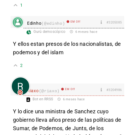
1
EM Off
#3205085
Edinho
(@edinho)
Gurú demoscópico
6 meses hace
Y ellos estan presos de los nacionalistas, de
podemos y del islam
2
EM Off
#3204986
Riaxo
(@riaxo)
Bot en RRSS
6 meses hace
Y lo dice una minis
tra de Sanchez cuyo
gobierno lleva años preso de las políticas de
Sumar, de Podemos, de Junts, de los