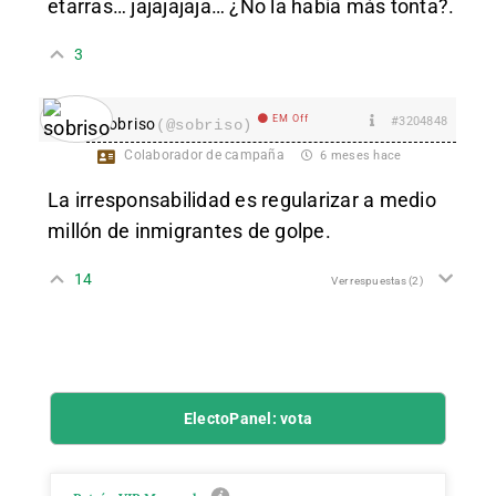
etarras… jajajajaja… ¿No la había más tonta?.
3
EM Off
#3204848
sobriso
(@sobriso)
Colaborador de campaña
6 meses hace
La irresponsabilidad es regularizar a medio
millón de inmigrantes de golpe.
14
Ver respuestas
(2)
ElectoPanel: vota