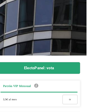
ElectoPanel: vota
Patrón VIP Mensual
3,5€ al mes
Ir