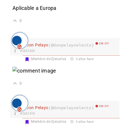
Aplicable a Europa
0
EM Off
Don Pelayo
(@donpelayoelecto)
#2651820
Miembro de Ejecutiva
3 años hace
0
EM Off
Don Pelayo
(@donpelayoelecto)
#2651818
Miembro de Ejecutiva
3 años hace