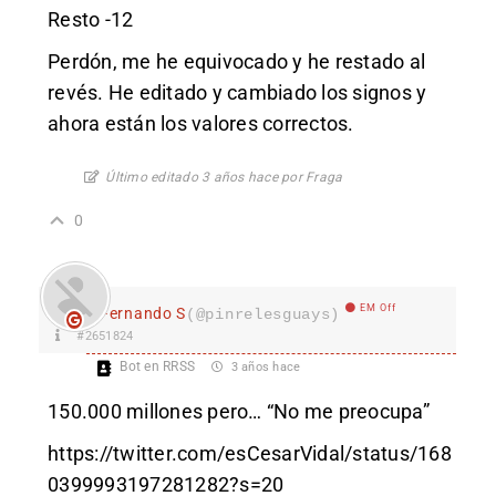
Resto -12
Perdón, me he equivocado y he restado al
revés. He editado y cambiado los signos y
ahora están los valores correctos.
Último editado 3 años hace por Fraga
0
EM Off
Fernando S
(@pinrelesguays)
#2651824
Bot en RRSS
3 años hace
150.000 millones pero… “No me preocupa”
https://twitter.com/esCesarVidal/status/168
0399993197281282?s=20