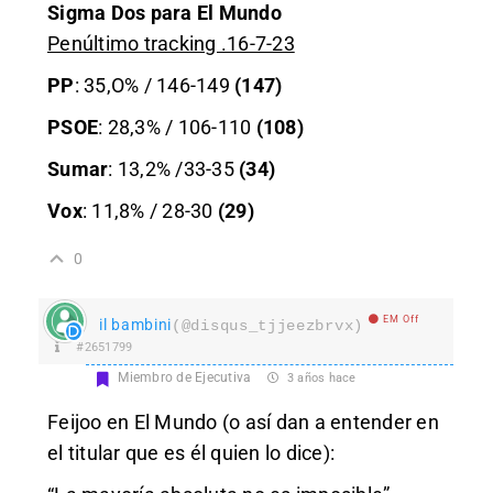
Sigma Dos para El Mundo
Penúltimo tracking .16-7-23
PP
: 35,O% / 146-149
(147)
PSOE
: 28,3% / 106-110
(108)
Sumar
: 13,2% /33-35
(34)
Vox
: 11,8% / 28-30
(29)
0
EM Off
il bambini
(@disqus_tjjeezbrvx)
#2651799
Miembro de Ejecutiva
3 años hace
Feijoo en El Mundo (o así dan a entender en
el titular que es él quien lo dice):