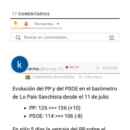
17
COMENTARIOS
Recientes
EM Off
#2652268
karma
(@karma-5)
Colaborador de campaña
3 años hace
Evolución del PP y del PSOE en el barómetro
de Lo País Sanchista desde el 11 de julio:
PP: 126 >>> 136 (+10)
PSOE: 114 >>> 106 (-8)
En sólo 5 días la ventaja del PP sobre el