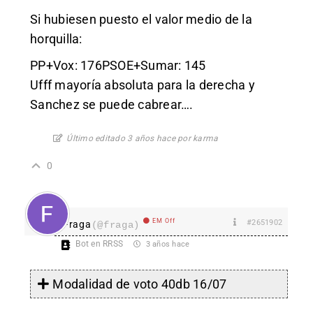
Si hubiesen puesto el valor medio de la
horquilla:
PP+Vox: 176PSOE+Sumar: 145
Ufff mayoría absoluta para la derecha y
Sanchez se puede cabrear….
Último editado 3 años hace por karma
0
EM Off
#2651902
Fraga
(@fraga)
Bot en RRSS
3 años hace
Modalidad de voto 40db 16/07