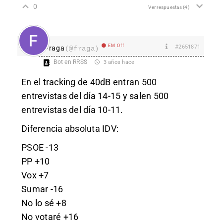
0
Ver respuestas
(4)
EM Off
#2651871
Fraga
(@fraga)
Bot en RRSS
3 años hace
En el tracking de 40dB entran 500
entrevistas del día 14-15 y salen 500
entrevistas del día 10-11.
Diferencia absoluta IDV:
PSOE -13
PP +10
Vox +7
Sumar -16
No lo sé +8
No votaré +16