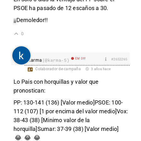
PSOE ha pasado de 12 escaños a 30.
¡¡Demoledor!!
0
EM Off
#2652265
karma
(@karma-5)
Colaborador de campaña
3 años hace
Lo Pais con horquillas y valor que
pronostican:
PP: 130-141 (136) [Valor medio]PSOE: 100-
112 (107) [1 por encima del valor medio]Vox:
38-43 (38) [Minimo valor de la
horquilla]Sumar: 37-39 (38) [Valor medio]
😂 😂 😂