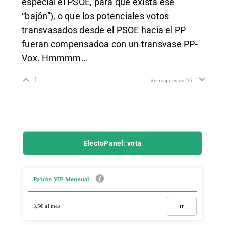
especial el PSOE, para que exista ese
“bajón”), o que los potenciales votos
transvasados desde el PSOE hacia el PP
fueran compensadoa con un transvase PP-
Vox. Hmmmm…
1
Ver respuestas
(1)
ElectoPanel: vota
Patrón VIP Mensual
3,5€ al mes
Ir