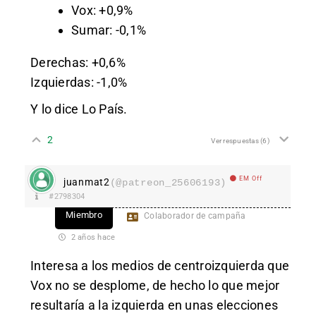
Vox: +0,9%
Sumar: -0,1%
Derechas: +0,6%
Izquierdas: -1,0%
Y lo dice Lo País.
2
Ver respuestas
(6)
EM Off
juanmat2
(@patreon_25606193)
#2798304
Miembro
Colaborador de campaña
2 años hace
Interesa a los medios de centroizquierda que
Vox no se desplome, de hecho lo que mejor
resultaría a la izquierda en unas elecciones