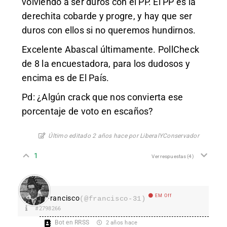
volviendo a ser duros con el PP. El PP es la
derechita cobarde y progre, y hay que ser
duros con ellos si no queremos hundirnos.
Excelente Abascal últimamente. PollCheck
de 8 la encuestadora, para los dudosos y
encima es de El País.
Pd: ¿Algún crack que nos convierta ese
porcentaje de voto en escaños?
Último editado 2 años hace por LiberalYConservador
1
Ver respuestas
(4)
EM Off
Francisco
(@francisco-31)
#2798266
Bot en RRSS
2 años hace