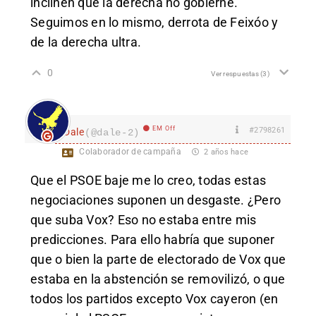
inclinen que la derecha no gobierne.
Seguimos en lo mismo, derrota de Feixóo y
de la derecha ultra.
0
Ver respuestas
(3)
EM Off
#2798261
Dale
(@dale-2)
Colaborador de campaña
2 años hace
Que el PSOE baje me lo creo, todas estas
negociaciones suponen un desgaste. ¿Pero
que suba Vox? Eso no estaba entre mis
predicciones. Para ello habría que suponer
que o bien la parte de electorado de Vox que
estaba en la abstención se removilizó, o que
todos los partidos excepto Vox cayeron (en