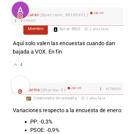
EM Off
Curac
(@patreon_38165421)
#2798357
Miembro
Bot en RRSS
2 años hace
Aquí solo valen las encuestas cuando dan
bajada a VOX. En fin
4
EM Off
#2798305
karma
(@karma-9)
Colaborador de campaña
2 años hace
Variaciones respecto a la encuesta de enero:
PP: -0,3%
PSOE: -0,9%