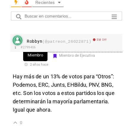
Recientes
EM Off
Robbyn
(@patreon_26022871)
#2799406
Miembro
Miembro de Ejecutiva
2 años hace
Hay más de un 13% de votos para “Otros”:
Podemos, ERC, Junts, EHBildu, PNV, BNG,
etc. Son los votos a estos partidos los que
determinarán la mayoría parlamentaria.
Igual que ahora.
0