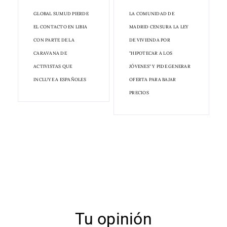
GLOBAL SUMUD PIERDE
LA COMUNIDAD DE
EL CONTACTO EN LIBIA
MADRID CENSURA LA LEY
CON PARTE DE LA
DE VIVIENDA POR
CARAVANA DE
"HIPOTECAR A LOS
ACTIVISTAS QUE
JÓVENES" Y PIDE GENERAR
INCLUYE A ESPAÑOLES
OFERTA PARA BAJAR
PRECIOS
Tu opinión