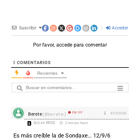
Suscribir
Acceder
Por favor, accede para comentar
3
COMENTARIOS
Recientes
EM Off
#3253568
Berete
(@berete)
Bot en RRSS
2 meses hace
Es más creíble la de Sondaxe… 12/9/6