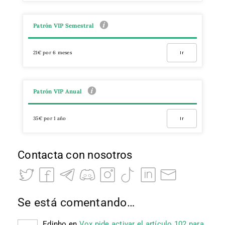
Patrón VIP Semestral
21€ por 6 meses
Ir
Patrón VIP Anual
35€ por 1 año
Ir
Contacta con nosotros
Se está comentando…
Edinho
en
Vox pide activar el artículo 102 para