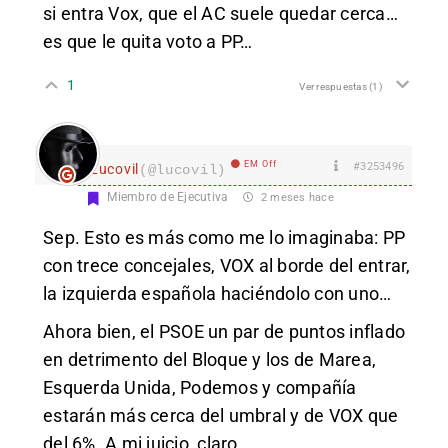
si entra Vox, que el AC suele quedar cerca…
es que le quita voto a PP…
1
Ver respuestas
(1)
EM Off
#3253496
Lucovil
(@lucovil)
Miembro de Ejecutiva
2 meses hace
Sep. Esto es más como me lo imaginaba: PP
con trece concejales, VOX al borde del entrar,
la izquierda española haciéndolo con uno…
Ahora bien, el PSOE un par de puntos inflado
en detrimento del Bloque y los de Marea,
Esquerda Unida, Podemos y compañía
estarán más cerca del umbral y de VOX que
del 6%. A mi juicio, claro.