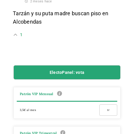
2 meses hace
Tarzán y su puta madre buscan piso en
Alcobendas
1
ElectoPanel: vota
Patrón VIP Mensual
3,5€ al mes
Ir
Patrón VIP Trimestral