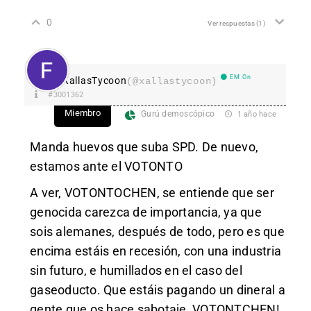
0
Ver respuestas
(1)
EM On
XallasTycoon
(@xallastycoon)
#3001362
Miembro
Gurú demoscópico
1 año hace
Manda huevos que suba SPD. De nuevo,
estamos ante el VOTONTO
A ver, VOTONTOCHEN, se entiende que ser
genocida carezca de importancia, ya que
sois alemanes, después de todo, pero es que
encima estáis en recesión, con una industria
sin futuro, e humillados en el caso del
gaseoducto. Que estáis pagando un dineral a
gente que os hace sabotaje, VOTONTCHEN!