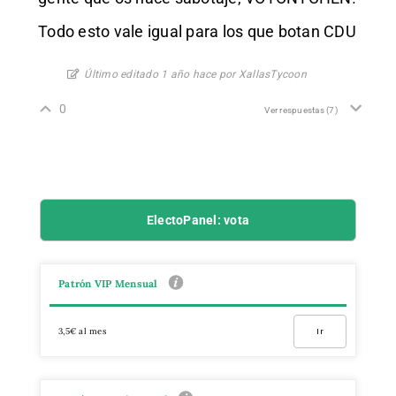
Todo esto vale igual para los que botan CDU
Último editado 1 año hace por XallasTycoon
0
Ver respuestas
(7)
ElectoPanel: vota
Patrón VIP Mensual
3,5€ al mes
Ir