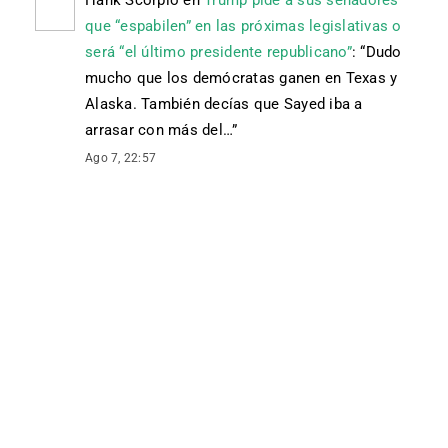
Hank Scorpio
en
Trump pide a sus senadores
que “espabilen” en las próximas legislativas o
será “el último presidente republicano”
: “
Dudo
mucho que los demócratas ganen en Texas y
Alaska. También decías que Sayed iba a
arrasar con más del…
”
Ago 7, 22:57