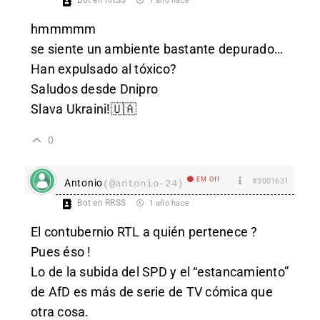
Bot en RRSS
1 año hace
hmmmmm
se siente un ambiente bastante depurado…
Han expulsado al tóxico?
Saludos desde Dnipro
Slava Ukraini!🇺🇦
0
EM Off
#3001631
Antonio
(@antonio-24)
Bot en RRSS
1 año hace
El contubernio RTL a quién pertenece ?
Pues éso !
Lo de la subida del SPD y el “estancamiento”
de AfD es más de serie de TV cómica que
otra cosa.