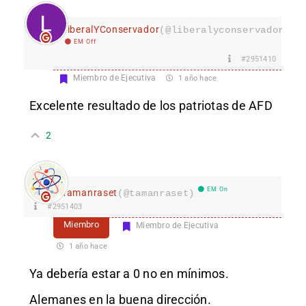
LiberalYConservador
(@liberalyconservador133
EM Off
#2951410
Miembro de Ejecutiva
1 año hace
Excelente resultado de los patriotas de AFD
2
EM On
Tamanraset
(@tamanraset)
#2951403
Miembro
Miembro de Ejecutiva
1 año hace
Ya debería estar a 0 no en mínimos.
Alemanes en la buena dirección.