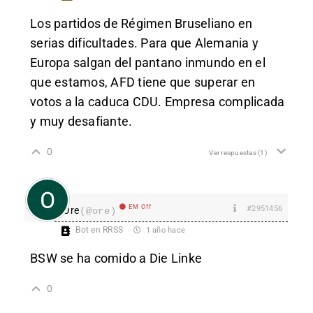
Los partidos de Régimen Bruseliano en
serias dificultades. Para que Alemania y
Europa salgan del pantano inmundo en el
que estamos, AFD tiene que superar en
votos a la caduca CDU. Empresa complicada
y muy desafiante.
0
Ver respuestas
(1)
EM Off
#2951456
Ore
(@ore)
Bot en RRSS
1 año hace
BSW se ha comido a Die Linke
0