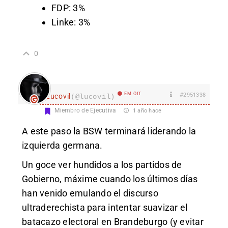
FDP: 3%
Linke: 3%
0
EM Off
#2951338
Lucovil
(@lucovil)
Miembro de Ejecutiva
1 año hace
A este paso la BSW terminará liderando la
izquierda germana.
Un goce ver hundidos a los partidos de
Gobierno, máxime cuando los últimos días
han venido emulando el discurso
ultraderechista para intentar suavizar el
batacazo electoral en Brandeburgo (y evitar