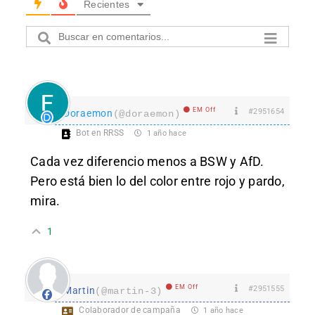
Recientes
EM Off
#2951654
Doraemon
(@doraemon)
Bot en RRSS
1 año hace
Cada vez diferencio menos a BSW y AfD.
Pero está bien lo del color entre rojo y pardo,
mira.
1
EM Off
#2951555
Martin
(@martin-3)
Colaborador de campaña
1 año hace