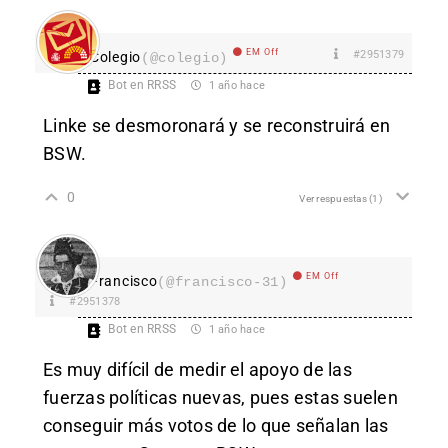
EM Off
#2951379
Colegio
(@colegio)
Bot en RRSS
1 año hace
Linke se desmoronará y se reconstruirá en
BSW.
0
Ver respuestas
(1)
EM Off
Francisco
(@francisco-31)
#2951378
Bot en RRSS
1 año hace
Es muy difícil de medir el apoyo de las
fuerzas políticas nuevas, pues estas suelen
conseguir más votos de lo que señalan las