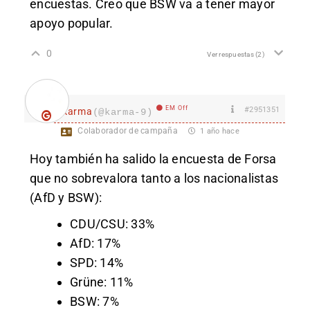
encuestas. Creo que BSW va a tener mayor
apoyo popular.
0
Ver respuestas
(2)
EM Off
#2951351
karma
(@karma-9)
Colaborador de campaña
1 año hace
Hoy también ha salido la encuesta de Forsa
que no sobrevalora tanto a los nacionalistas
(AfD y BSW):
CDU/CSU: 33%
AfD: 17%
SPD: 14%
Grüne: 11%
BSW: 7%