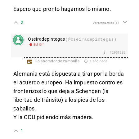
Espero que pronto hagamos lo mismo.
2
Ver respuestas
(1)
Oseiradepintegas
(@oseiradepintegas)
EM Off
#2951393
Colaborador de campaña
1 año hace
Alemania está dispuesta a tirar por la borda
el acuerdo europeo. Ha impuesto controles
fronterizos lo que deja a Schengen (la
libertad de tránsito) a los pies de los
caballos.
Y la CDU pidiendo más madera.
1