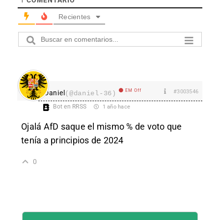
Recientes
EM Off
#3003546
Daniel
(@daniel-36)
Bot en RRSS
1 año hace
Ojalá AfD saque el mismo % de voto que
tenía a principios de 2024
0