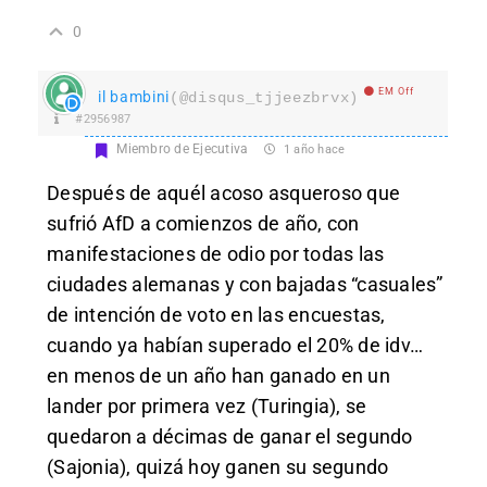
0
EM Off
il bambini
(@disqus_tjjeezbrvx)
#2956987
Miembro de Ejecutiva
1 año hace
Después de aquél acoso asqueroso que
sufrió AfD a comienzos de año, con
manifestaciones de odio por todas las
ciudades alemanas y con bajadas “casuales”
de intención de voto en las encuestas,
cuando ya habían superado el 20% de idv…
en menos de un año han ganado en un
lander por primera vez (Turingia), se
quedaron a décimas de ganar el segundo
(Sajonia), quizá hoy ganen su segundo