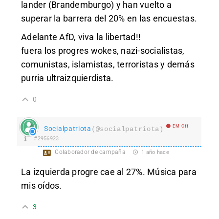
lander (Brandemburgo) y han vuelto a
superar la barrera del 20% en las encuestas.
Adelante AfD, viva la libertad!!
fuera los progres wokes, nazi-socialistas,
comunistas, islamistas, terroristas y demás
purria ultraizquierdista.
0
EM Off
Socialpatriota
(@socialpatriota)
#2956923
Colaborador de campaña
1 año hace
La izquierda progre cae al 27%. Música para
mis oídos.
3