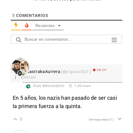
5
COMENTARIOS
Recientes
EM Off
SastrakaAurrera
(@elposs527)
#2957023
Gurú demoscópico
1 año hace
En 5 años, los nazis han pasado de ser casi
la primera fuerza a la quinta.
0
Ver respuestas
(1)