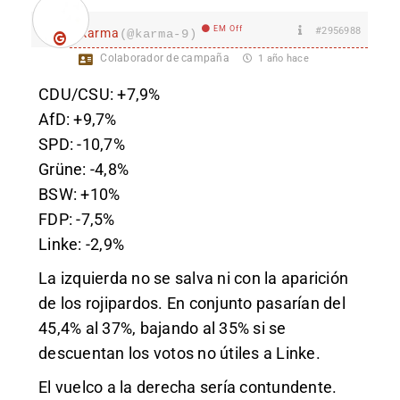
EM Off
#2956988
karma
(@karma-9)
Colaborador de campaña
1 año hace
CDU/CSU: +7,9%
AfD: +9,7%
SPD: -10,7%
Grüne: -4,8%
BSW: +10%
FDP: -7,5%
Linke: -2,9%
La izquierda no se salva ni con la aparición
de los rojipardos. En conjunto pasarían del
45,4% al 37%, bajando al 35% si se
descuentan los votos no útiles a Linke.
El vuelco a la derecha sería contundente.