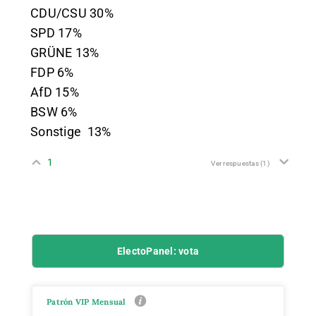
CDU
/
CSU
30%
SPD
17%
GRÜNE
13%
FDP
6%
AfD
15%
BSW
6%
Sonstige
13%
1
Ver respuestas
(1)
ElectoPanel: vota
Patrón VIP Mensual