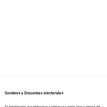
Sondeos y Encuestas electorales
En Electomanía, nos dedicamos a ofrecer una visión clara y precisa del