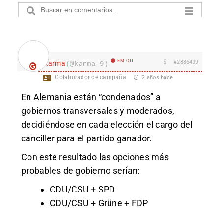
EM Off
#2886409
karma
(@karma-9)
Colaborador de campaña
2 años hace
En Alemania están “condenados” a
gobiernos transversales y moderados,
decidiéndose en cada elección el cargo del
canciller para el partido ganador.
Con este resultado las opciones más
probables de gobierno serían:
CDU/CSU + SPD
CDU/CSU + Grüne + FDP