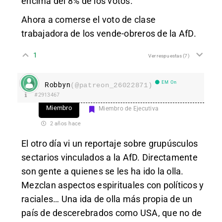
encima del 8% de los votos.
Ahora a comerse el voto de clase
trabajadora de los vende-obreros de la AfD.
1
Ver respuestas
(7)
EM On
Robbyn
(@patreon_26022871)
#2913467
Miembro
Miembro de Ejecutiva
2 años hace
El otro día vi un reportaje sobre grupúsculos
sectarios vinculados a la AfD. Directamente
son gente a quienes se les ha ido la olla.
Mezclan aspectos espirituales con políticos y
raciales… Una ida de olla más propia de un
país de descerebrados como USA, que no de