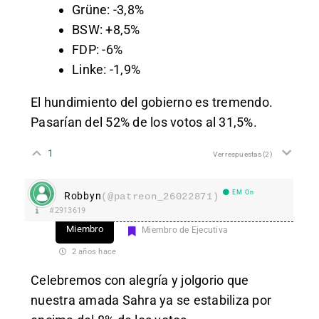
Grüne: -3,8%
BSW: +8,5%
FDP: -6%
Linke: -1,9%
El hundimiento del gobierno es tremendo.
Pasarían del 52% de los votos al 31,5%.
1
Ver respuestas
(2)
EM On
Robbyn
(@patreon_26022871)
#2913619
Miembro
Miembro de Ejecutiva
2 años hace
Celebremos con alegría y jolgorio que
nuestra amada Sahra ya se estabiliza por