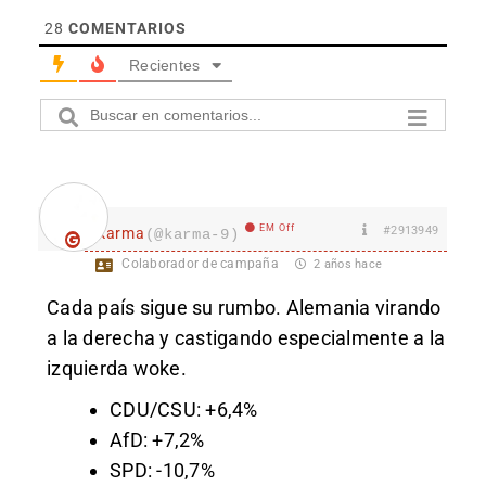
28
COMENTARIOS
Recientes
EM Off
#2913949
karma
(@karma-9)
Colaborador de campaña
2 años hace
Cada país sigue su rumbo. Alemania virando
a la derecha y castigando especialmente a la
izquierda woke.
CDU/CSU: +6,4%
AfD: +7,2%
SPD: -10,7%