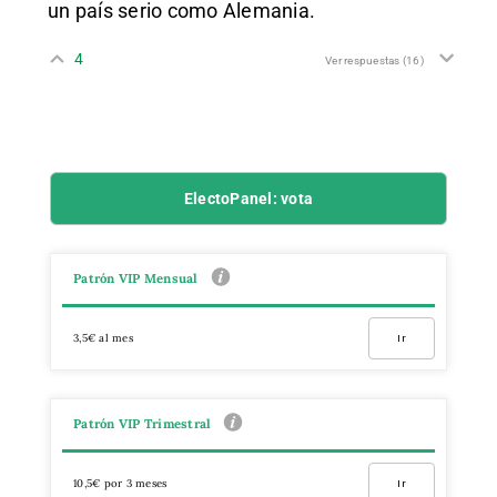
un país serio como Alemania.
4
Ver respuestas
(16)
ElectoPanel: vota
Patrón VIP Mensual
3,5€ al mes
Ir
Patrón VIP Trimestral
10,5€ por 3 meses
Ir