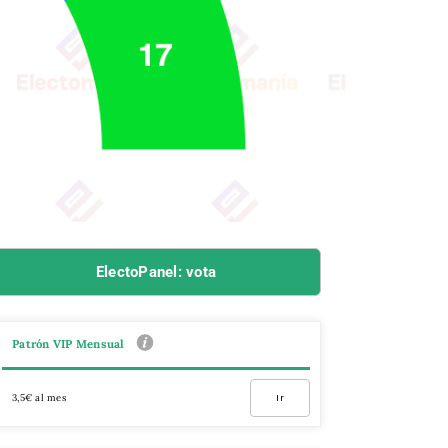
ElectoPanel: vota
Patrón VIP Mensual
3,5€ al mes
Ir