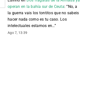
Edinho
en
Dos fragatas de la Armada ya
operan en la bahía sur de Ceuta
: “
No, a
la guerra vais los tontitos que no sabeis
hacer nada como es tu caso. Los
intelectuales estamos en…
”
Ago 7, 13:39