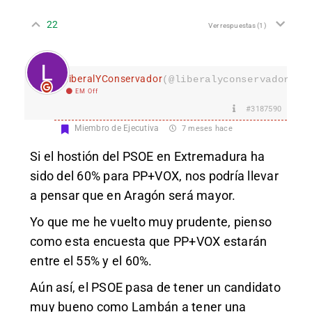
22
Ver respuestas
(1)
LiberalYConservador
(@liberalyconservador133
EM Off
#3187590
Miembro de Ejecutiva
7 meses hace
Si el hostión del PSOE en Extremadura ha
sido del 60% para PP+VOX, nos podría llevar
a pensar que en Aragón será mayor.
Yo que me he vuelto muy prudente, pienso
como esta encuesta que PP+VOX estarán
entre el 55% y el 60%.
Aún así, el PSOE pasa de tener un candidato
muy bueno como Lambán a tener una