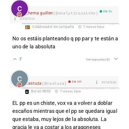
EM On
chema guillen
(@analyticssaisho)
#3187614
Colaborador de campaña
7 meses hace
No os estáis planteando q pp par y te están a
uno de la absoluta
7
Ver respuestas
(6)
EM Off
#3187600
castuza
(@castuza)
Bot en RRSS
7 meses hace
EL pp es un chiste, vox va a volver a doblar
escaños mientras que el pp se quedara igual
que estaba, muy lejos de la absoluta. La
gracia le va a costar a los aragoneses