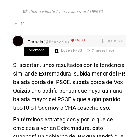
Último editado 7 meses hace por ALBERTO
11
EM Off
#3187581
Francis
(@francis)
Miembro
Bot en RRSS
7 meses hace
Si aciertan, unos resultados con la tendencia
similar de Extremadura: subida menor del PP,
bajada gorda del PSOE, subida gorda de Vox.
Quizás uno podría pensar que haya aún una
bajada mayor del PSOE y que algún partido
tipo IU o Podemos o CHA coseche eso.
En términos estratégicos y por lo que se
empieza a ver en Extremadura, esto
supondrá un gobierno del PP que tendrá que