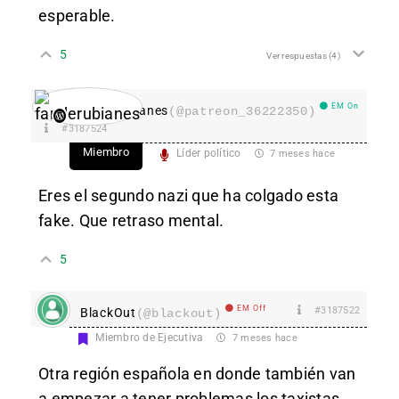
esperable.
5
Ver respuestas
(4)
EM On
fanderubianes
(@patreon_36222350)
#3187524
Miembro
Líder político
7 meses hace
Eres el segundo nazi que ha colgado esta
fake. Que retraso mental.
5
EM Off
#3187522
BlackOut
(@blackout)
Miembro de Ejecutiva
7 meses hace
Otra región española en donde también van
a empezar a tener problemas los taxistas.