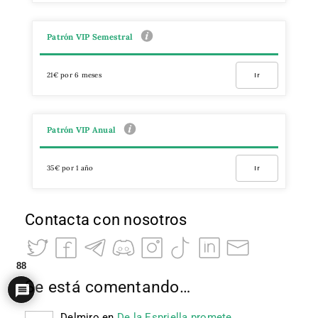
Patrón VIP Semestral
21€ por 6 meses
Ir
Patrón VIP Anual
35€ por 1 año
Ir
Contacta con nosotros
88
Se está comentando…
Delmiro
en
De la Espriella promete