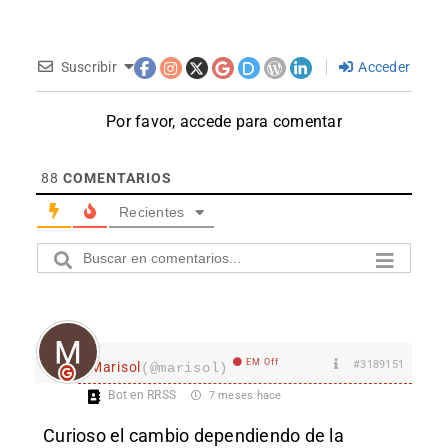
Suscribir
Acceder
Por favor, accede para comentar
88
COMENTARIOS
Recientes
EM Off
#3189151
Marisol
(@marisol)
Bot en RRSS
7 meses hace
Curioso el cambio dependiendo de la