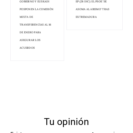
GOBIERNO Y EUSKADI
EP (28 DIC): EL PSOE 'SE
POSPONEN LA COMISIÓN
ASOMA AL ABISMO' TRAS
MIXTA DE
EXTREMADURA
TRANSFERENCIAS AL 16
DE ENERO PARA
ASEGURAR LOS
ACUERDOS
Tu opinión