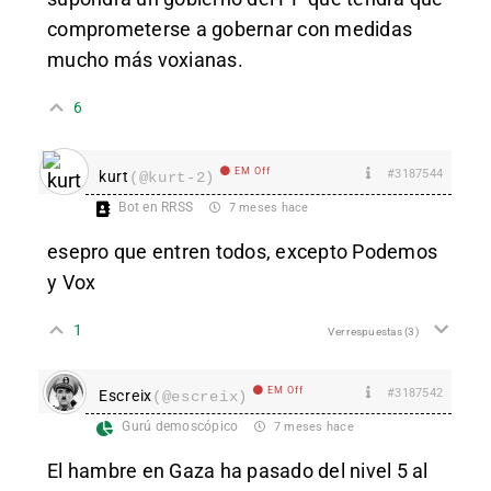
comprometerse a gobernar con medidas
mucho más voxianas.
6
EM Off
#3187544
kurt
(@kurt-2)
Bot en RRSS
7 meses hace
esepro que entren todos, excepto Podemos
y Vox
1
Ver respuestas
(3)
EM Off
#3187542
Escreix
(@escreix)
Gurú demoscópico
7 meses hace
El hambre en Gaza ha pasado del nivel 5 al