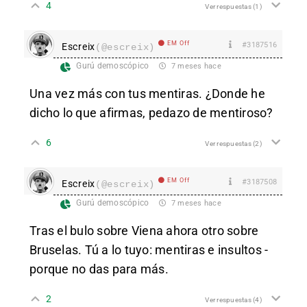
4
Ver respuestas
(1)
EM Off
#3187516
Escreix
(@escreix)
Gurú demoscópico
7 meses hace
Una vez más con tus mentiras. ¿Donde he
dicho lo que afirmas, pedazo de mentiroso?
6
Ver respuestas
(2)
EM Off
#3187508
Escreix
(@escreix)
Gurú demoscópico
7 meses hace
Tras el bulo sobre Viena ahora otro sobre
Bruselas. Tú a lo tuyo: mentiras e insultos -
porque no das para más.
2
Ver respuestas
(4)