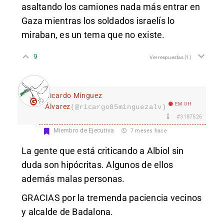
asaltando los camiones nada más entrar en
Gaza mientras los soldados israelís lo
miraban, es un tema que no existe.
9
Ver respuestas
(1)
Ricardo Mínguez
EM Off
Álvarez
(@ricargo85minguezalv)
#3187526
Miembro de Ejecutiva
7 meses hace
La gente que está criticando a Albiol sin
duda son hipócritas. Algunos de ellos
además malas personas.
GRACIAS por la tremenda paciencia vecinos
y alcalde de Badalona.