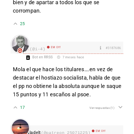
bien y de apartar a todos los que se
corrompan.
25
EM Off
#3187686
I.
(@i-4)
Bot en RRSS
7 meses hace
Mola el que hace los titulares….en vez de
destacar el hostiazo socialista, habla de que
el pp no obtiene la absoluta aunque le saque
15 puntos y 11 escaños al psoe.
17
Ver respuestas
(1)
EM Off
aladelt
(@patreon_25071225)