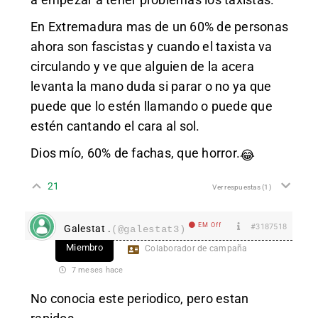
En Extremadura mas de un 60% de personas
ahora son fascistas y cuando el taxista va
circulando y ve que alguien de la acera
levanta la mano duda si parar o no ya que
puede que lo estén llamando o puede que
estén cantando el cara al sol.
Dios mío, 60% de fachas, que horror.
😂
21
Ver respuestas
(1)
EM Off
#3187518
Galestat .
(@galestat3)
Miembro
Colaborador de campaña
7 meses hace
No conocia este periodico, pero estan