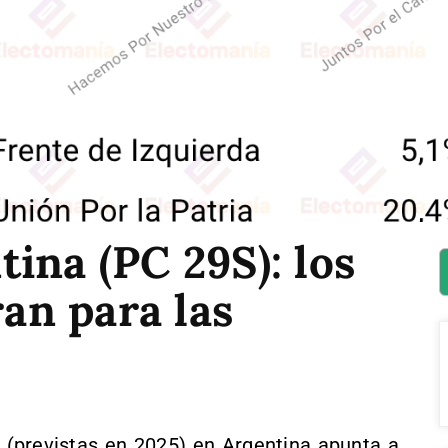
ina (PC 29S): los
ran para las
s (previstas en 2025) en Argentina apunta a