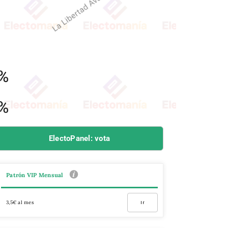
ElectoPanel: vota
Patrón VIP Mensual
3,5€ al mes
Ir