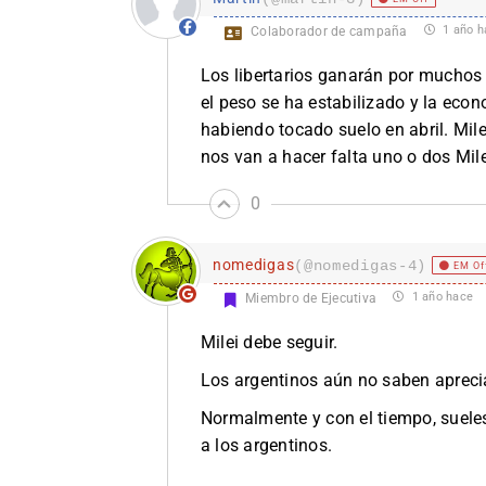
1 año h
Colaborador de campaña
Los libertarios ganarán por muchos 
el peso se ha estabilizado y la eco
habiendo tocado suelo en abril. Mil
nos van a hacer falta uno o dos Mile
0
nomedigas
(@nomedigas-4)
EM Of
1 año hace
Miembro de Ejecutiva
Milei debe seguir.
Los argentinos aún no saben aprecia
Normalmente y con el tiempo, sueles 
a los argentinos.