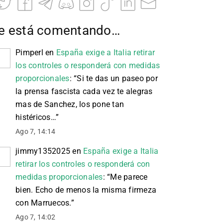
e está comentando…
Pimperl
en
España exige a Italia retirar
los controles o responderá con medidas
proporcionales
: “
Si te das un paseo por
la prensa fascista cada vez te alegras
mas de Sanchez, los pone tan
histéricos…
”
Ago 7, 14:14
jimmy1352025
en
España exige a Italia
retirar los controles o responderá con
medidas proporcionales
: “
Me parece
bien. Echo de menos la misma firmeza
con Marruecos.
”
Ago 7, 14:02