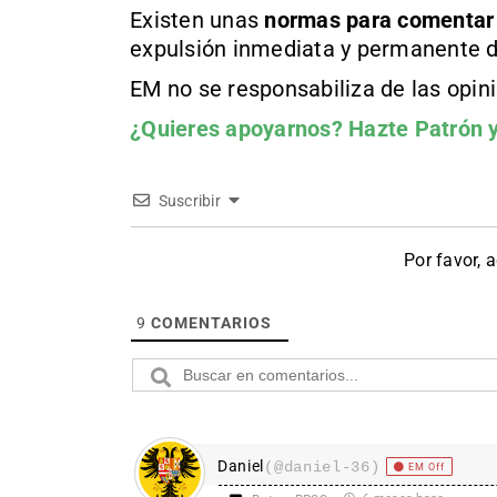
Existen unas
normas
para comentar
expulsión inmediata y permanente d
EM no se responsabiliza de las opin
¿Quieres apoyarnos?
Hazte Patrón
y
Suscribir
Por favor, 
9
COMENTARIOS
Daniel
(@daniel-36)
EM Off