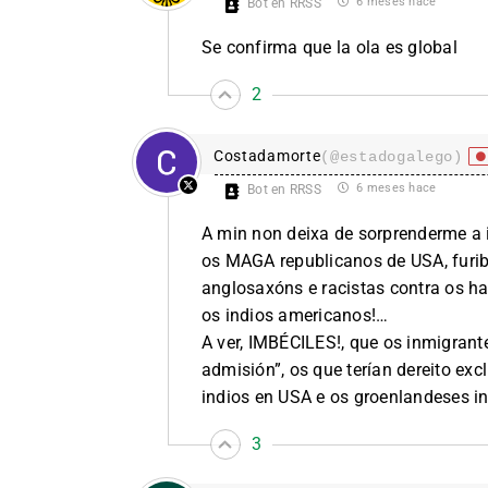
6 meses hace
Bot en RRSS
Se confirma que la ola es global
2
Costadamorte
(@estadogalego)
6 meses hace
Bot en RRSS
A min non deixa de sorprenderme a
os MAGA republicanos de USA, furi
anglosaxóns e racistas contra os ha
os indios americanos!…
A ver, IMBÉCILES!, que os inmigrant
admisión”, os que terían dereito exc
indios en USA e os groenlandeses in
3