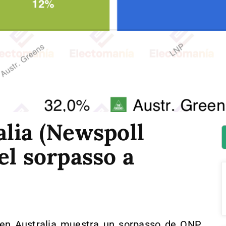
lia (Newspoll
el sorpasso a
 en Australia muestra un sorpasso de ONP