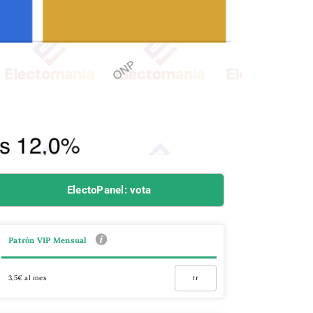
ElectoPanel: vota
Patrón VIP Mensual
3,5€ al mes
Ir