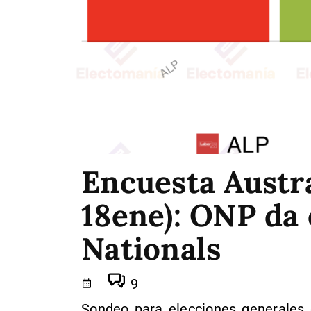
Encuesta Austra
18ene): ONP da 
Nationals
9
Sondeo para elecciones generales