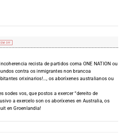
EM Off
 incoherencia recista de partidos coma ONE NATION ou
bundos contra os inmigrantes non brancoa
bitantes orixinarios!…, os aboríxenes australianos ou
es sodes vos, que postos a exercer “dereito de
lusivo a exercelo son os aboríxenes en Australia, os
uit en Groenlandia!