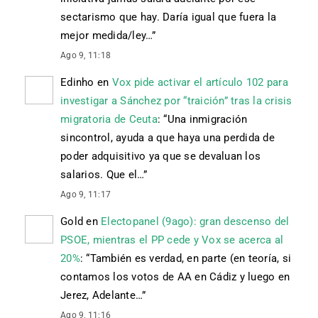
sectarismo que hay. Daría igual que fuera la
mejor medida/ley…
”
Ago 9, 11:18
Edinho
en
Vox pide activar el artículo 102 para
investigar a Sánchez por “traición” tras la crisis
migratoria de Ceuta
: “
Una inmigración
sincontrol, ayuda a que haya una perdida de
poder adquisitivo ya que se devaluan los
salarios. Que el…
”
Ago 9, 11:17
Gold
en
Electopanel (9ago): gran descenso del
PSOE, mientras el PP cede y Vox se acerca al
20%
: “
También es verdad, en parte (en teoría, si
contamos los votos de AA en Cádiz y luego en
Jerez, Adelante…
”
Ago 9, 11:16