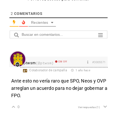
2
COMENTARIOS
Recientes
EM Off
#3005571
ptwsm
(@ptwsm)
Colaborador de campaña
1 año hace
Ante esto no vería raro que SPO, Neos y OVP
arreglan un acuerdo para no dejar gobernar a
FPO.
0
Ver respuestas
(1)