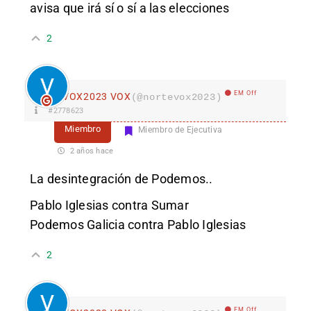
avisa que irá sí o sí a las elecciones
2
EM Off
VOX2023 VOX
(@nortevox2023)
#2778623
Miembro
Miembro de Ejecutiva
2 años hace
La desintegración de Podemos..
Pablo Iglesias contra Sumar
Podemos Galicia contra Pablo Iglesias
2
EM Off