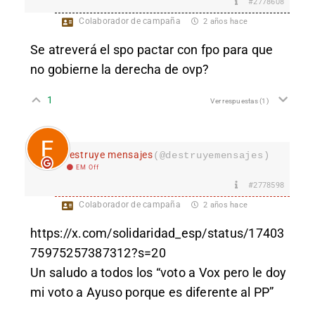
#2778608
Colaborador de campaña
2 años hace
Se atreverá el spo pactar con fpo para que
no gobierne la derecha de ovp?
1
Ver respuestas
(1)
destruye mensajes
(@destruyemensajes)
EM Off
#2778598
Colaborador de campaña
2 años hace
https://x.com/solidaridad_esp/status/17403
75975257387312?s=20
Un saludo a todos los “voto a Vox pero le doy
mi voto a Ayuso porque es diferente al PP”