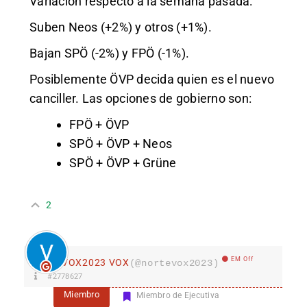
Variación respecto a la semana pasada:
Suben Neos (+2%) y otros (+1%).
Bajan SPÖ (-2%) y FPÖ (-1%).
Posiblemente ÖVP decida quien es el nuevo
canciller. Las opciones de gobierno son:
FPÖ + ÖVP
SPÖ + ÖVP + Neos
SPÖ + ÖVP + Grüne
2
EM Off
VOX2023 VOX
(@nortevox2023)
#2778627
Miembro
Miembro de Ejecutiva