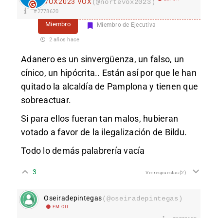
VOX2023 VOX
(@nortevox2023)
#2778620
Miembro
Miembro de Ejecutiva
2 años hace
Adanero es un sinvergüenza, un falso, un
cínico, un hipócrita.. Están así por que le han
quitado la alcaldía de Pamplona y tienen que
sobreactuar.
Si para ellos fueran tan malos, hubieran
votado a favor de la ilegalización de Bildu.
Todo lo demás palabrería vacía
3
Ver respuestas
(2)
Oseiradepintegas
(@oseiradepintegas)
EM Off