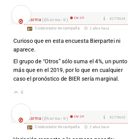
EM Off
#2778644
karma
(@karma-9)
Colaborador de campaña
2 años hace
Curioso que en esta encuesta Bierpartei ni
aparece.
El grupo de “Otros” sólo suma el 4%, un punto
más que en el 2019, por lo que en cualquier
caso el pronóstico de BIER sería marginal.
0
EM Off
#2778642
karma
(@karma-9)
Colaborador de campaña
2 años hace