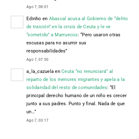
Ago 7, 08:01
Edinho
en
Abascal acusa al Gobierno de “delito
de traición” en la crisis de Ceuta y le ve
“sometido” a Marruecos
: “
Pero usaron otras
excusas para no asumir sus
responsabilidades
”
Ago 7, 07:50
a_la_cazuela
en
Ceuta “no renunciará” al
reparto de los menores migrantes y apela a la
solidaridad del resto de comunidades
: “
El
principal derecho humano de un niño es crecer
junto a sus padres. Punto y final. Nada de que
un…
”
Ago 7, 03:17