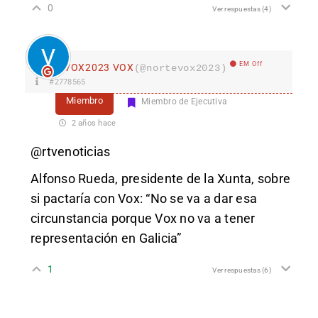
0
Ver respuestas
(4)
EM Off
VOX2023 VOX
(@nortevox2023)
#2778565
Miembro
Miembro de Ejecutiva
2 años hace
@rtvenoticias
Alfonso Rueda, presidente de la Xunta, sobre
si pactaría con Vox: “No se va a dar esa
circunstancia porque Vox no va a tener
representación en Galicia”
1
Ver respuestas
(6)