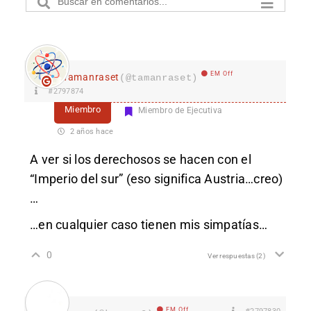
EM Off
Tamanraset
(@tamanraset)
#2797874
Miembro
Miembro de Ejecutiva
2 años hace
A ver si los derechosos se hacen con el
“Imperio del sur” (eso significa Austria…creo)
…
…en cualquier caso tienen mis simpatías…
0
Ver respuestas
(2)
EM Off