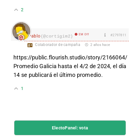
2
EM Off
#2797811
Pablo
(@cortigim2)
Colaborador de campaña
2 años hace
https://public.flourish.studio/story/2166064/
Promedio Galicia hasta el 4/2 de 2024, el día
14 se publicará el último promedio.
1
ElectoPanel: vota