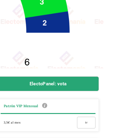
ElectoPanel: vota
Patrón VIP Mensual
3,5€ al mes
Ir