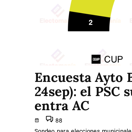
Encuesta Ayto 
24sep): el PSC s
entra AC
88
Sondeo para elecciones municipales