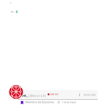
.
8
EM Off
#3261386
Dei_
(@deivid)
Miembro de Ejecutiva
1 mes hace