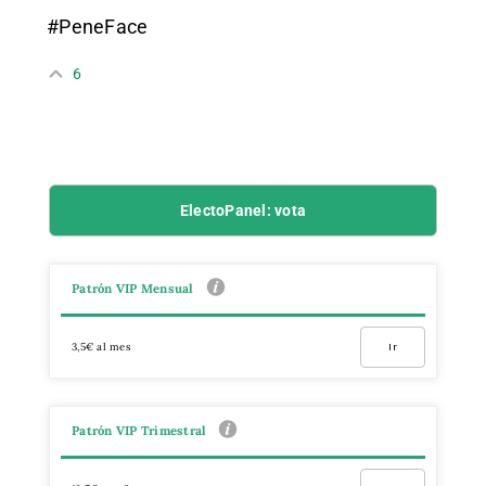
#PeneFace
6
ElectoPanel: vota
Patrón VIP Mensual
3,5€ al mes
Ir
Patrón VIP Trimestral