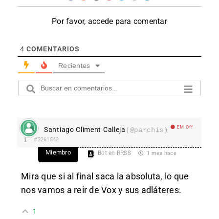
Por favor, accede para comentar
4
COMENTARIOS
Recientes
EM Off
Santiago Climent Calleja
(@parchis)
#3261542
Miembro
Bot en RRSS
1 mes hace
Mira que si al final saca la absoluta, lo que
nos vamos a reir de Vox y sus adláteres.
1