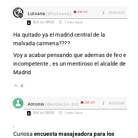
EM Off
#3261424
Lutxana
(@lutxana)
Bot en RRSS
1 mes hace
Ha quitado ya el madrid central de la
malvada carmena????
Voy a acabar pensando que ademas de feo e
incompetente , es un mentiroso el alcalde de
Madrid
4
EM Off
#3261389
Antonio
(@antonio-24)
Bot en RRSS
1 mes hace
.
Curiosa
encuesta masajeadora para los