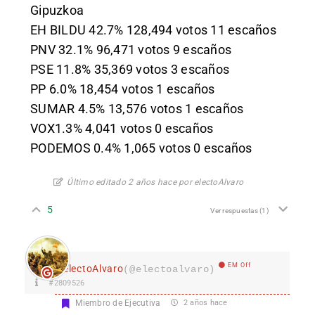
Gipuzkoa
EH BILDU 42.7% 128,494 votos 11 escaños
PNV 32.1% 96,471 votos 9 escaños
PSE 11.8% 35,369 votos 3 escaños
PP 6.0% 18,454 votos 1 escaños
SUMAR 4.5% 13,576 votos 1 escaños
VOX1.3% 4,041 votos 0 escaños
PODEMOS 0.4% 1,065 votos 0 escaños
Último editado 2 años hace por electoAlvaro
5
Ver respuestas
(1)
EM Off
electoAlvaro
(@electoalvaro)
#2809526
Miembro de Ejecutiva
2 años hace