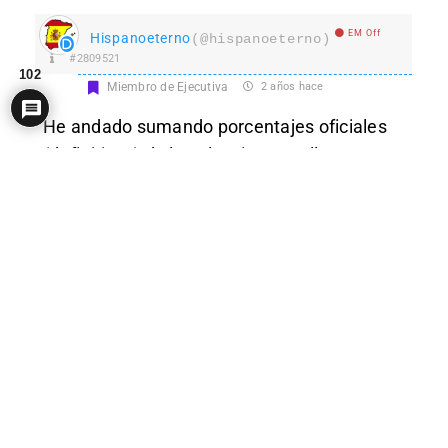
EM Off
Hispanoeterno
(@hispanoeterno)
#2809521
102
Miembro de Ejecutiva
2 años hace
He andado sumando porcentajes oficiales
(definitivos) de las elecciones gallegas
desde 2009 y, a falta del cera de estas que
no moverá mucho, si metemos a todos los
partidos a la derecha del psoe en el bloque
popular y todos los de su izquierda en el
socialista, incluyendo ultraminoritarios en
ambos, las transferencias interbloques no
superan 2% con independencia de la
participación. El bloque de la derecha se
suele mover en un 50-51% y la izquierda en
un 48-49%. Es bastante curiosa tan poca