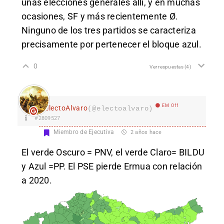
unas elecciones generales allí, y en muchas
ocasiones, SF y más recientemente
Ø
.
Ninguno de los tres partidos se caracteriza
precisamente por pertenecer el bloque azul.
0
Ver respuestas
(4)
EM Off
electoAlvaro
(@electoalvaro)
#2809527
Miembro de Ejecutiva
2 años hace
El verde Oscuro = PNV, el verde Claro= BILDU
y Azul =PP. El PSE pierde Ermua con relación
a 2020.