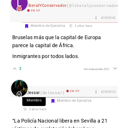
LiberalYConservador
(@liberalyconservador133
EM Off
#2809540
Miembro de Ejecutiva
2 años hace
Bruselas más que la capital de Europa
parece la capital de África.
Inmigrantes por todos lados.
3
Ver respuestas
(20)
EM Off
#2809535
Elessar
(@elessar)
Miembro
Miembro de Ejecutiva
2 años hace
“La Policía Nacional libera en Sevilla a 21