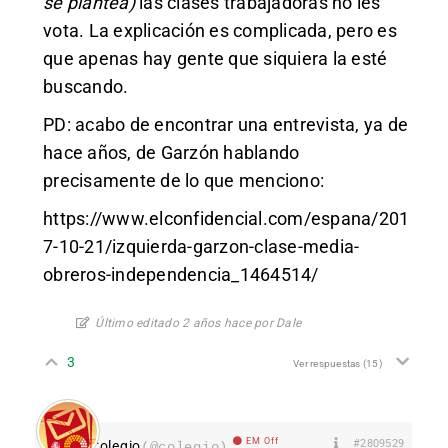
se plantea)
las clases trabajadoras no les
vota. La explicación es complicada, pero es
que apenas hay gente que siquiera la esté
buscando.
PD: acabo de encontrar una entrevista, ya de
hace años, de Garzón hablando
precisamente de lo que menciono:
https://www.elconfidencial.com/espana/201
7-10-21/izquierda-garzon-clase-media-
obreros-independencia_1464514/
Último editado 2 años hace por Dale
3
Ver respuestas
(15)
EM Off
#2809529
Colegio
(@colegio)