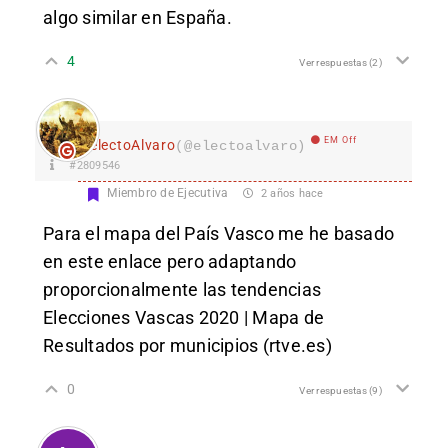
algo similar en España.
4
Ver respuestas
(2)
EM Off
electoAlvaro
(@electoalvaro)
#2809546
Miembro de Ejecutiva
2 años hace
Para el mapa del País Vasco me he basado
en este enlace pero adaptando
proporcionalmente las tendencias
Elecciones Vascas 2020 | Mapa de
Resultados por municipios (rtve.es)
0
Ver respuestas
(9)