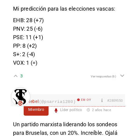
Mi predicción para las elecciones vascas:
EHB: 28 (+7)
PNV: 25 (-6)
PSE: 11 (+1)
PP: 8 (+2)
S+: 2 (-4)
VOX: 1 (=)
3
Ver respuestas
(6)
EM Off
#2809550
Rebel
(@psarria1280)
Miembro
Líder político
2 años hace
Un partido marxista liderando los sondeos
para Bruselas, con un 20%. Increíble. Ojalá