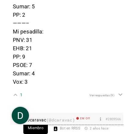
Sumar: 5
PP: 2
———–
Mi pesadilla:
PNV: 31
EHB: 21
PP: 9
PSOE: 7
Sumar: 4
Vox: 3
1
Ver respuestas
(9)
EM Off
#2809566
Dcaravac
(@dcaravac)
Miembro
Bot en RRSS
2 años hace