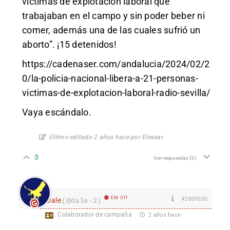
víctimas de explotación laboral que
trabajaban en el campo y sin poder beber ni
comer, además una de las cuales sufrió un
aborto”. ¡15 detenidos!
https://cadenaser.com/andalucia/2024/02/2
0/la-policia-nacional-libera-a-21-personas-
victimas-de-explotacion-laboral-radio-sevilla/
Vaya escándalo.
Último editado 2 años hace por Elessar
3
Ver respuestas
(3)
EM Off
#2809530
Dale
(@dale-2)
Colaborador de campaña
2 años hace