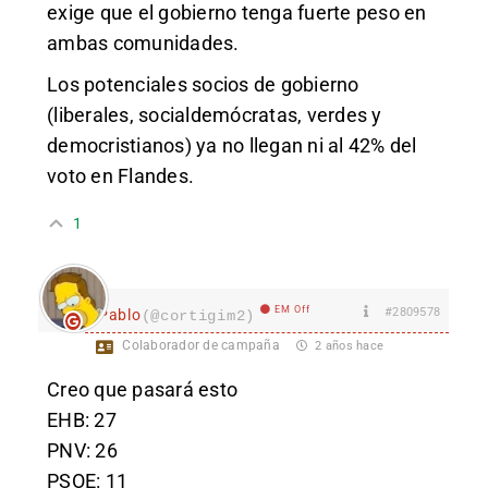
exige que el gobierno tenga fuerte peso en
ambas comunidades.
Los potenciales socios de gobierno
(liberales, socialdemócratas, verdes y
democristianos) ya no llegan ni al 42% del
voto en Flandes.
1
EM Off
#2809578
Pablo
(@cortigim2)
Colaborador de campaña
2 años hace
Creo que pasará esto
EHB: 27
PNV: 26
PSOE: 11