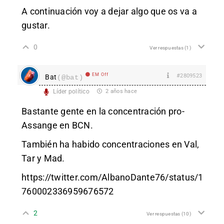
A continuación voy a dejar algo que os va a
gustar.
0
Ver respuestas
(1)
EM Off
#2809523
Bat
(@bat)
Líder político
2 años hace
Bastante gente en la concentración pro-
Assange en BCN.
También ha habido concentraciones en Val,
Tar y Mad.
https://twitter.com/AlbanoDante76/status/1
760002336959676572
2
Ver respuestas
(10)