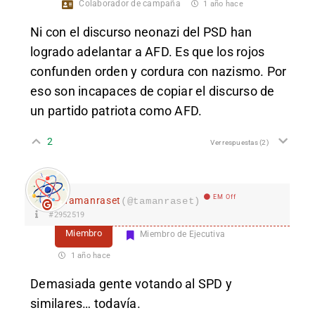
Colaborador de campaña
1 año hace
Ni con el discurso neonazi del PSD han
logrado adelantar a AFD. Es que los rojos
confunden orden y cordura con nazismo. Por
eso son incapaces de copiar el discurso de
un partido patriota como AFD.
2
Ver respuestas
(2)
EM Off
Tamanraset
(@tamanraset)
#2952519
Miembro
Miembro de Ejecutiva
1 año hace
Demasiada gente votando al SPD y
similares… todavía.