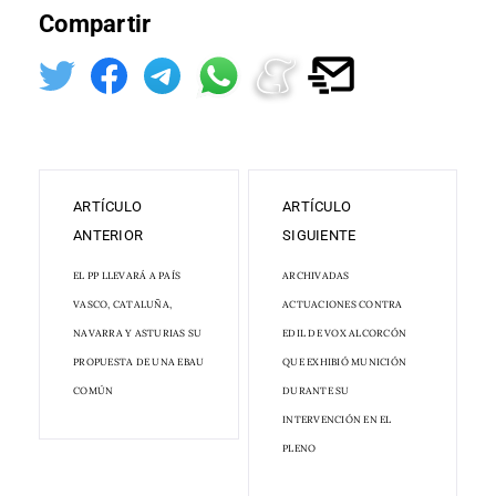
Compartir
ARTÍCULO
ARTÍCULO
ANTERIOR
SIGUIENTE
EL PP LLEVARÁ A PAÍS
ARCHIVADAS
VASCO, CATALUÑA,
ACTUACIONES CONTRA
NAVARRA Y ASTURIAS SU
EDIL DE VOX ALCORCÓN
PROPUESTA DE UNA EBAU
QUE EXHIBIÓ MUNICIÓN
COMÚN
DURANTE SU
INTERVENCIÓN EN EL
PLENO