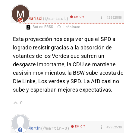
EM Off
#2952558
Marisol
(@marisol)
Bot en RRSS
1 año hace
Esta proyección nos deja ver que el SPD a
logrado resistir gracias a la absorción de
votantes de los Verdes que sufren un
desgaste importante, la CDU se mantiene
casi sin movimientos, la BSW sube acosta de
Die Linke, Los verdes y SPD. La AfD casi no
sube y esperaban mejores expectativas.
0
EM Off
#2952530
Martin
(@martin-3)