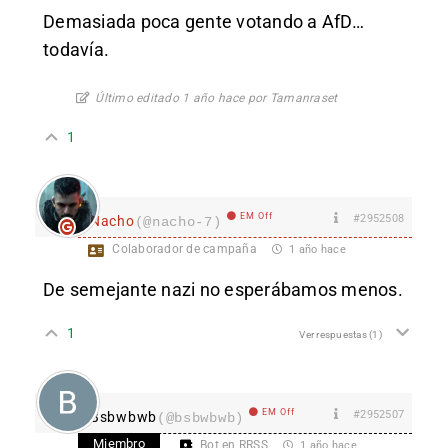
Demasiada poca gente votando a AfD…
todavía.
Último editado 1 año hace por Tamanraset
1
EM Off
#2952508
Nacho
(@nacho-7)
Colaborador de campaña
1 año hace
De semejante nazi no esperábamos menos.
1
Ver respuestas
(1)
EM Off
#2952507
Bsbwbwb
(@bsbwbwb)
Miembro
Bot en RRSS
1 año hace