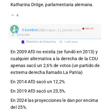
Katharina Dröge, parlamentaria alemana.
4
EM Off
il bambini
(@disqus_tjjeezbrvx)
#2952498
Miembro de Ejecutiva
1 año hace
En 2009 AfD no existía (se fundó en 2013) y
cualquier alternativa a la derecha de la CDU
apenas sacó un 2,6% de votos (un partido de
extrema derecha llamado La Patria)
En 2014 AfD sacó un 12,2%
En 2019 AfD sacó un 23,5%.
En 2024 las proyecciones le dan por encima
del 25%.