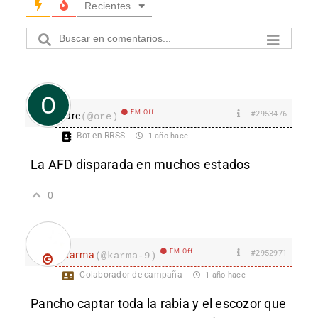
Recientes
EM Off
#2953476
Ore
(@ore)
Bot en RRSS
1 año hace
La AFD disparada en muchos estados
0
EM Off
#2952971
karma
(@karma-9)
Colaborador de campaña
1 año hace
Pancho captar toda la rabia y el escozor que